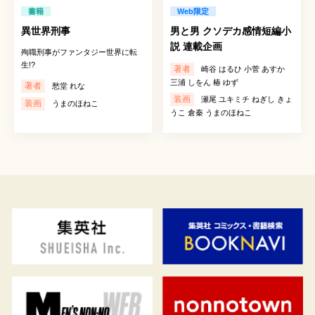
書籍
Web限定
異世界刑事
男と男 クソデカ感情短編小
説 連載企画
殉職刑事がファンタジー世界に転
生!?
著者
崎谷 はるひ 小菅 あすか
三浦 しをん 椿 ゆず
著者
愁堂 れな
装画
瀬尾 ユキミチ ねぎし きょ
装画
うまのほねこ
うこ 倉秦 うまのほねこ