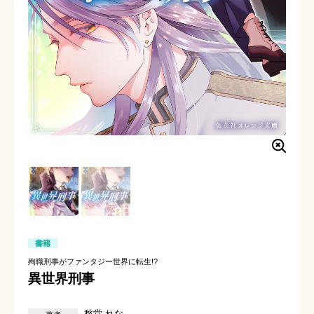
書籍
殉職刑事がファンタジー世界に転生!?
異世界刑事
愁堂 れな