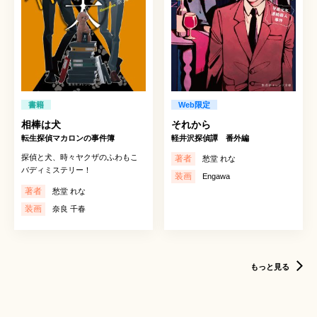
書籍
Web限定
相棒は犬
それから
転生探偵マカロンの事件簿
軽井沢探偵譚 番外編
探偵と犬、時々ヤクザのふわもこ
著者
愁堂 れな
バディミステリー！
装画
Engawa
著者
愁堂 れな
装画
奈良 千春
もっと見る