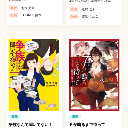
あの頃の話と、あれからの話。
著者
丸木 文華
著者
辻村 七子
装画
THORES 柴本
装画
雪広 うたこ
書籍
書籍
争族なんて聞いてない！
Ｆが鳴るまで待って