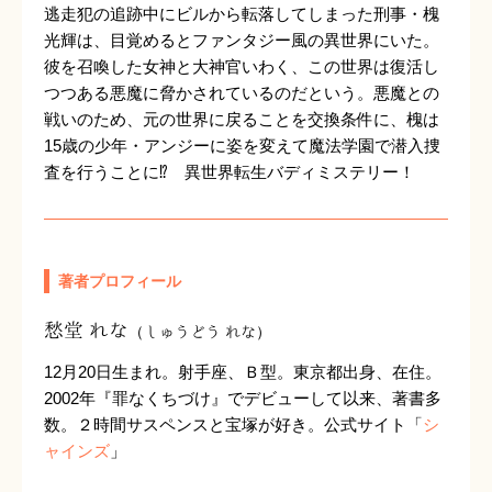
逃走犯の追跡中にビルから転落してしまった刑事・槐
光輝は、目覚めるとファンタジー風の異世界にいた。
彼を召喚した女神と大神官いわく、この世界は復活し
つつある悪魔に脅かされているのだという。悪魔との
戦いのため、元の世界に戻ることを交換条件に、槐は
15歳の少年・アンジーに姿を変えて魔法学園で潜入捜
査を行うことに⁉ 異世界転生バディミステリー！
著者プロフィール
愁堂 れな
（しゅうどう れな）
12月20日生まれ。射手座、Ｂ型。東京都出身、在住。
2002年『罪なくちづけ』でデビューして以来、著書多
数。２時間サスペンスと宝塚が好き。公式サイト「
シ
ャインズ
」