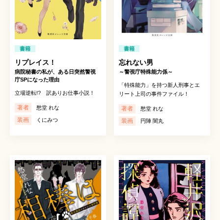
書籍
書籍
リプレイス！
忘れない男
病院秘書の私が、ある日突然警視
～警視庁特殊能力係～
庁SPになった理由
「特殊能力」を持つ新人刑事とエ
立場逆転!? 訳ありお仕事小説！
リート上司の事件ファイル！
著者
愁堂 れな
著者
愁堂 れな
装画
くにみつ
装画
円陣 闇丸