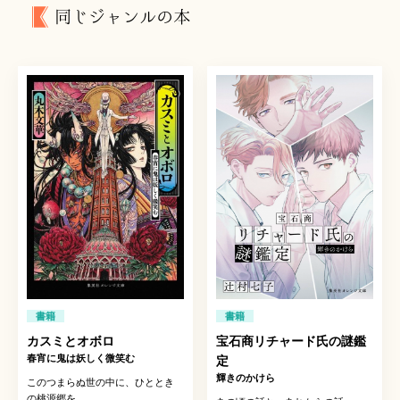
同じジャンルの本
書籍
書籍
カスミとオボロ
宝石商リチャード氏の謎鑑
春宵に鬼は妖しく微笑む
定
輝きのかけら
このつまらぬ世の中に、ひととき
の桃源郷を。