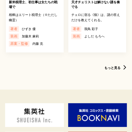
新米税理士、初仕事は女たちの戦
天才チェリストは解けない謎を奏
場で
でる
相棒はエリート税理士（※ただし
チェロに宿る《狼》は、謎の答え
幽霊）
だけを教えてくれる。
著者
著者
ひずき 優
我鳥 彩子
装画
装画
加藤木 麻莉
よしだ もろへ
原案・監修
内藤 克
もっと見る