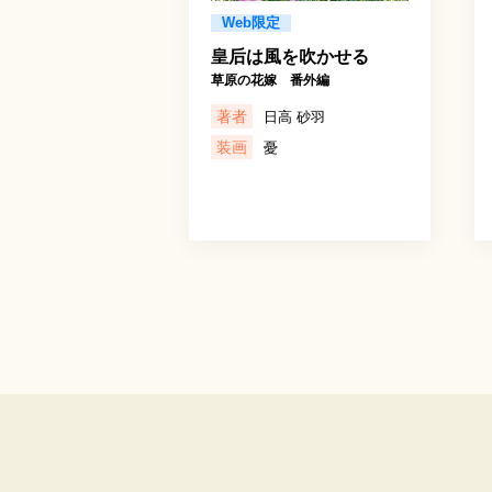
Web限定
皇后は風を吹かせる
草原の花嫁 番外編
著者
日高 砂羽
装画
憂