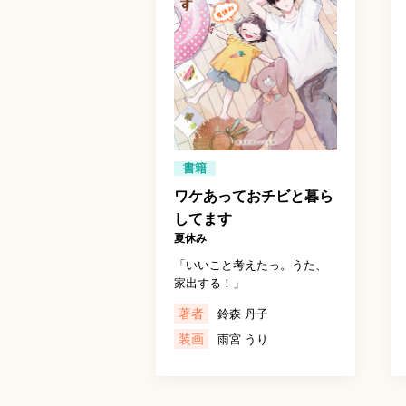
書籍
ワケあっておチビと暮ら
してます
夏休み
「いいこと考えたっ。うた、
家出する！」
著者
鈴森 丹子
装画
雨宮 うり