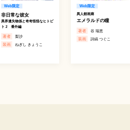
Web限定
Web限定
異人館画廊
非日常な彼女
エメラルドの瞳
異界遺失物係と奇奇怪怪なヒトビ
ト 2 番外編
著者
谷 瑞恵
著者
梨沙
装画
詩縞 つぐこ
装画
ねぎし きょうこ