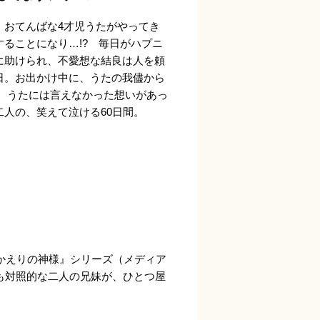
、おてんばな4才児うたがやってき
ることになり…!? 毎日がハプニ
に助けられ、不愛想な結良は人を頼
日。お出かけ中に、うたの我儘から
が、うたには言えなかった想いがあっ
人の、笑えて泣ける60日間。
おかえりの神様』シリーズ（メディア
も対照的な二人の兄妹が、ひとつ屋