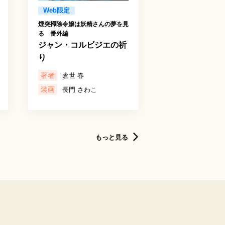
Web限定
煙突掃除令嬢は妖精さんの夢を見
る 番外編
ジャン・コルビジエの祈
り
著者
倉世 春
装画
長門 さわこ
もっと見る