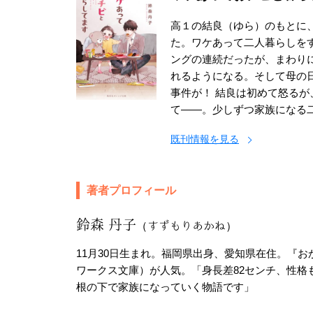
高１の結良（ゆら）のもとに
た。ワケあって二人暮らしをす
ングの連続だったが、まわり
れるようになる。そして母の
事件が！ 結良は初めて怒る
て――。少しずつ家族になる二
既刊情報を見る
著者プロフィール
鈴森 丹子
（すずもりあかね）
11月30日生まれ。福岡県出身、愛知県在住。『
ワークス文庫）が人気。「身長差82センチ、性格
根の下で家族になっていく物語です」