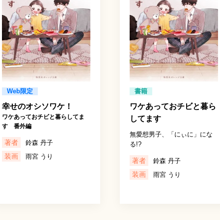
Web限定
書籍
幸せのオシソワケ！
ワケあっておチビと暮ら
ワケあっておチビと暮らしてま
してます
す 番外編
無愛想男子、「にぃに」にな
著者
鈴森 丹子
る!?
装画
雨宮 うり
著者
鈴森 丹子
装画
雨宮 うり