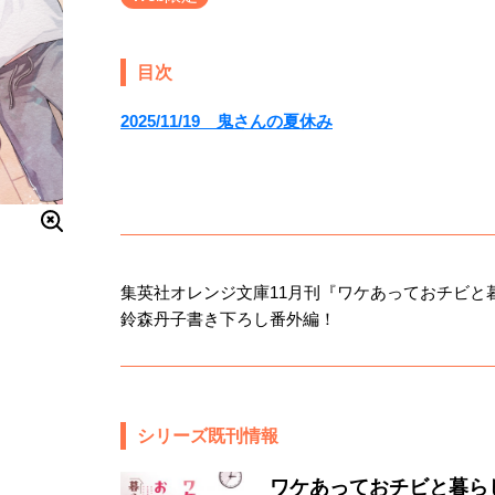
目次
2025/11/19 鬼さんの夏休み
集英社オレンジ文庫11月刊『ワケあっておチビと
鈴森丹子書き下ろし番外編！
シリーズ既刊情報
ワケあっておチビと暮ら