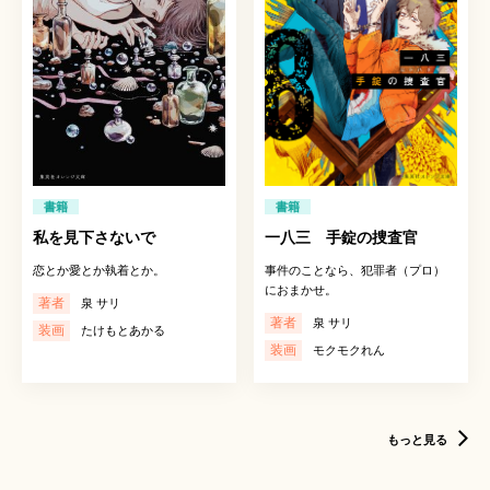
書籍
書籍
一八三 手錠の捜査官
私を見下さないで
事件のことなら、犯罪者（プロ）
恋とか愛とか執着とか。
におまかせ。
著者
泉 サリ
著者
泉 サリ
装画
たけもとあかる
装画
モクモクれん
もっと見る