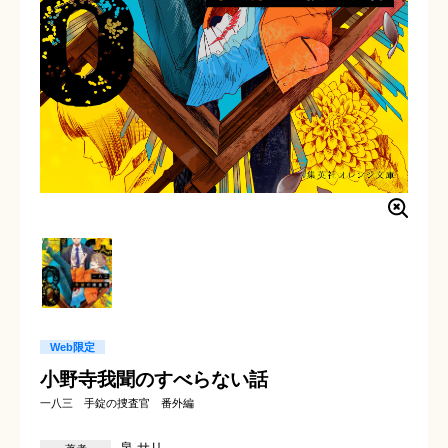
Web限定
小野寺我聞のすべらない話
一八三 手錠の捜査官 番外編
泉 サリ