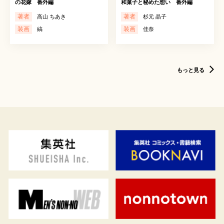
の花嫁 番外編
和菓子と秘めた想い 番外編
著者
著者
高山 ちあき
杉元 晶子
装画
装画
縞
佳奈
もっと見る