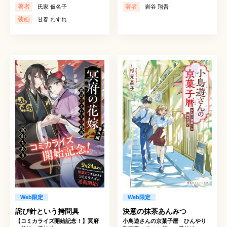
著者
著者
氏家 仮名子
岩谷 翔吾
装画
甘春 わすれ
Web限定
Web限定
詫び針という拷問具
決意の抹茶あんみつ
【コミカライズ開始記念！】冥府
小鳥遊さんの京菓子暦 ひんやり