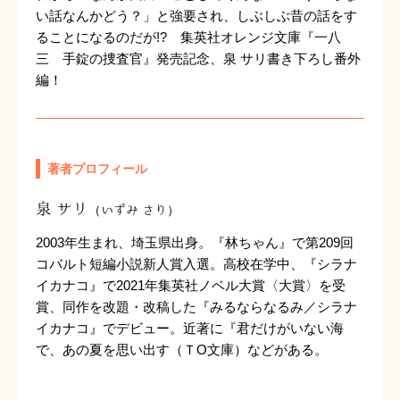
い話なんかどう？」と強要され、しぶしぶ昔の話をす
ることになるのだが!? 集英社オレンジ文庫『一八
三 手錠の捜査官』発売記念、泉 サリ書き下ろし番外
編！
著者プロフィール
泉 サリ
（いずみ さり）
2003年生まれ、埼玉県出身。『林ちゃん』で第209回
コバルト短編小説新人賞入選。高校在学中、『シラナ
イカナコ』で2021年集英社ノベル大賞〈大賞〉を受
賞、同作を改題・改稿した『みるならなるみ／シラナ
イカナコ』でデビュー。近著に『君だけがいない海
で、あの夏を思い出す（ＴО文庫）などがある。