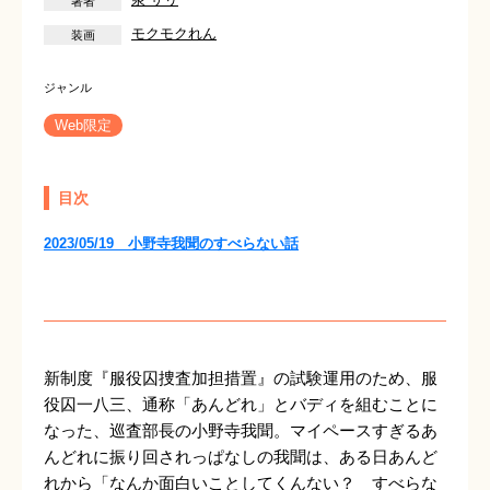
モクモクれん
Web限定
目次
2023/05/19 小野寺我聞のすべらない話
新制度『服役囚捜査加担措置』の試験運用のため、服
役囚一八三、通称「あんどれ」とバディを組むことに
なった、巡査部長の小野寺我聞。マイペースすぎるあ
んどれに振り回されっぱなしの我聞は、ある日あんど
れから「なんか面白いことしてくんない？ すべらな