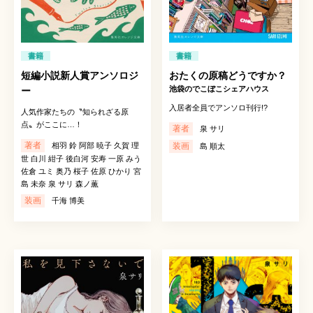
書籍
書籍
短編小説新人賞アンソロジ
おたくの原稿どうですか？
池袋のでこぼこシェアハウス
ー
入居者全員でアンソロ刊行!?
人気作家たちの〝知られざる原
点〟がここに…！
著者
泉 サリ
著者
相羽 鈴 阿部 暁子 久賀 理
装画
島 順太
世 白川 紺子 後白河 安寿 一原 みう
佐倉 ユミ 奥乃 桜子 佐原 ひかり 宮
島 未奈 泉 サリ 森ノ薫
装画
千海 博美