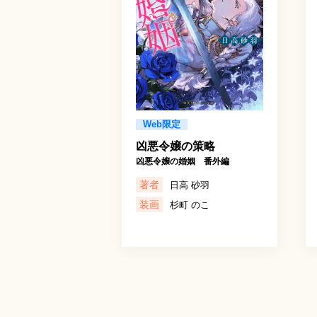
Web限定
凶悪令嬢の策略
凶悪令嬢の婚姻 番外編
著者
日高 砂羽
装画
杉町 のこ