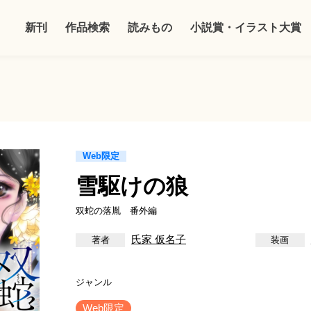
新刊
作品検索
読みもの
小説賞・イラスト大賞
Web限定
雪駆けの狼
双蛇の落胤 番外編
氏家 仮名子
Web限定