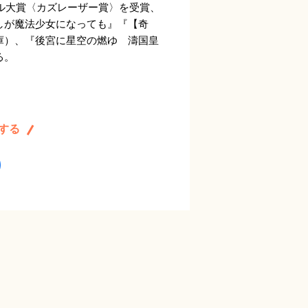
ベル大賞〈カズレーザー賞〉を受賞、
しが魔法少女になっても』『【奇
庫）、『後宮に星空の燃ゆ 濤国皇
る。
する