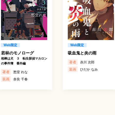
Web限定
Web限定
若林のモノローグ
吸血鬼と炎の雨
相棒は犬 ３ 転生探偵マカロン
著者
赤川 次郎
の事件簿 番外編
装画
ひだか なみ
著者
愁堂 れな
装画
奈良 千春