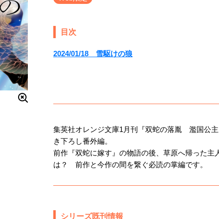
目次
2024/01/18 雪駆けの狼
集英社オレンジ文庫1月刊『双蛇の落胤 濫国公
き下ろし番外編。
前作『双蛇に嫁す』の物語の後、草原へ帰った主
は？ 前作と今作の間を繋ぐ必読の掌編です。
シリーズ既刊情報