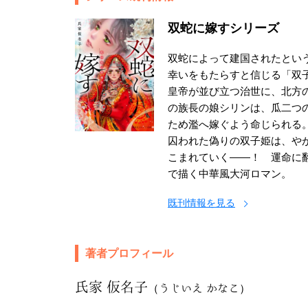
双蛇に嫁すシリーズ
双蛇によって建国されたとい
幸いをもたらすと信じる「双
皇帝が並び立つ治世に、北方
の族長の娘シリンは、瓜二つ
ため濫へ嫁ぐよう命じられる
囚われた偽りの双子姫は、や
こまれていく——！ 運命に
で描く中華風大河ロマン。
既刊情報を見る
著者プロフィール
氏家 仮名子
（うじいえ かなこ）