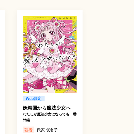
Web限定
妖精国から魔法少女へ
わたしが魔法少女になっても 番
外編
著者
氏家 仮名子