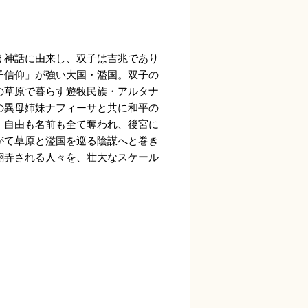
う神話に由来し、双子は吉兆であり
子信仰」が強い大国・濫国。双子の
の草原で暮らす遊牧民族・アルタナ
の異母姉妹ナフィーサと共に和平の
。自由も名前も全て奪われ、後宮に
がて草原と濫国を巡る陰謀へと巻き
翻弄される人々を、壮大なスケール