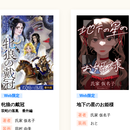
Web限定
Web限定
牝狼の戴冠
地下の星のお姫様
双蛇の落胤 番外編
著者
氏家 仮名子
著者
氏家 仮名子
装画
おと
装画
田村 由美