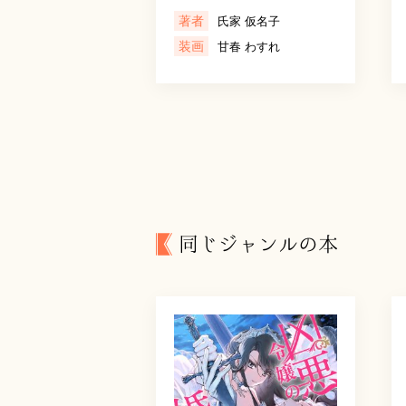
著者
氏家 仮名子
装画
甘春 わすれ
同じジャンルの本