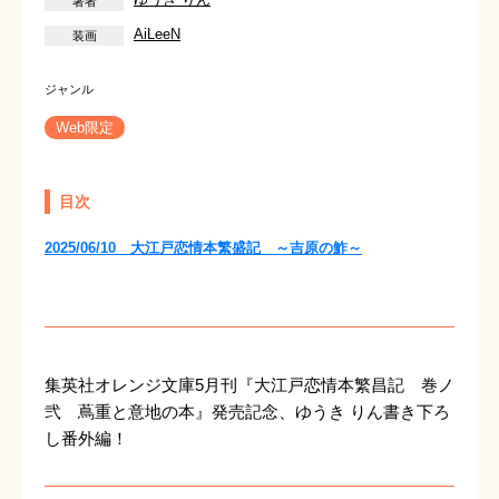
AiLeeN
Web限定
目次
2025/06/10 大江戸恋情本繁盛記 ～吉原の鮓～
集英社オレンジ文庫5月刊『大江戸恋情本繁昌記 巻ノ
弐 蔦重と意地の本』発売記念、ゆうき りん書き下ろ
し番外編！