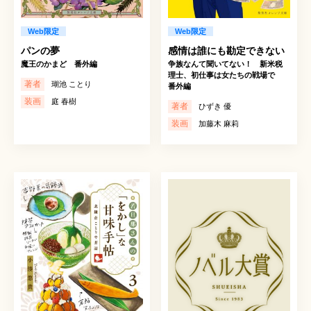
Web限定
Web限定
パンの夢
感情は誰にも勘定できない
魔王のかまど 番外編
争族なんて聞いてない！ 新米税
理士、初仕事は女たちの戦場で
著者
瑚池 ことり
番外編
装画
庭 春樹
著者
ひずき 優
装画
加藤木 麻莉