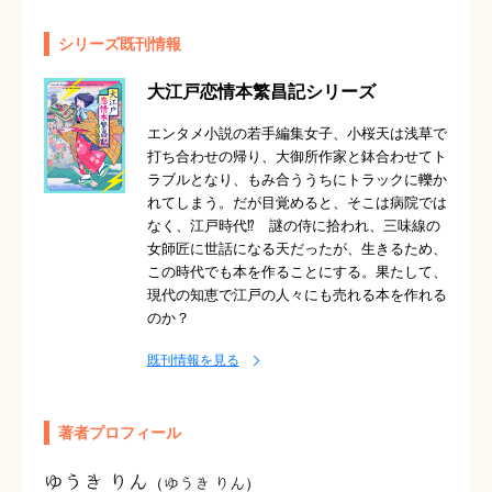
シリーズ既刊情報
大江戸恋情本繁昌記シリーズ
エンタメ小説の若手編集女子、小桜天は浅草で
打ち合わせの帰り、大御所作家と鉢合わせてト
ラブルとなり、もみ合ううちにトラックに轢か
れてしまう。だが目覚めると、そこは病院では
なく、江戸時代⁉ 謎の侍に拾われ、三味線の
女師匠に世話になる天だったが、生きるため、
この時代でも本を作ることにする。果たして、
現代の知恵で江戸の人々にも売れる本を作れる
のか？
既刊情報を見る
著者プロフィール
ゆうき りん
（ゆうき りん）