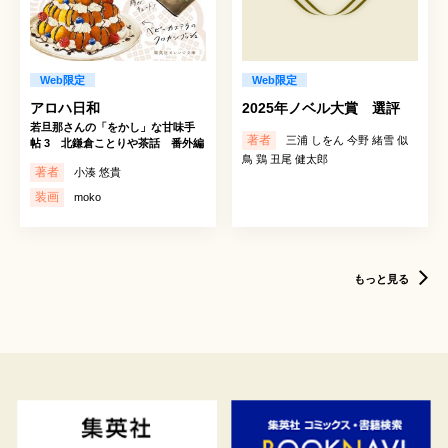
Web限定
Web限定
アロハ日和
2025年ノベル大賞 選評
若旦那さんの「をかし」な甘味手
著者
三浦 しをん 今野 緒雪 似
帖 3 北鎌倉ことりや茶話 番外編
鳥 鶏 丑尾 健太郎
著者
小湊 悠貴
装画
moko
もっと見る