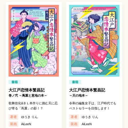
書籍
書籍
大江戸恋情本繁昌記
大江戸恋情本繁昌記
巻ノ弐 ～蔦重と意地の本～
～天の地本～
歌舞伎化&ＢＬ本作りに挑む天に忍
令和の編集女子は、江戸時代でも
び寄る「蔦重」の影！？
ベストセラーを目指します！
著者
著者
ゆうき りん
ゆうき りん
装画
装画
AiLeeN
AiLeeN