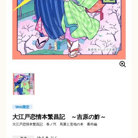
Web限定
大江戸恋情本繁昌記 ～吉原の鮓～
大江戸恋情本繁昌記 巻ノ弐 蔦重と意地の本 番外編
ゆうき りん