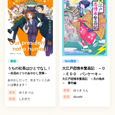
書籍
Web限定
うちの社長はひとでなし！
大江戸恋情本繁昌記 ～Ｏ
～此花めぐりのあやかし営業～
－ＥＤＯ パンケーキ～
大江戸恋情本繁昌記 ～天の地本
あやかしだって、生きていくため
～ 番外編
には働きます！
著者
ゆうき りん
著者
ゆうき りん
装画
AiLeeN
装画
しわすだ