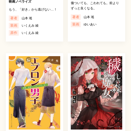
映画ノベライズ
傷ついても、こわれても。前より
ずっと良くなる。
もう、「好き」から逃げない…！
著者
山本 瑤
著者
山本 瑤
装画
ゆいあい
装画
いくえみ 綾
原作
いくえみ 綾