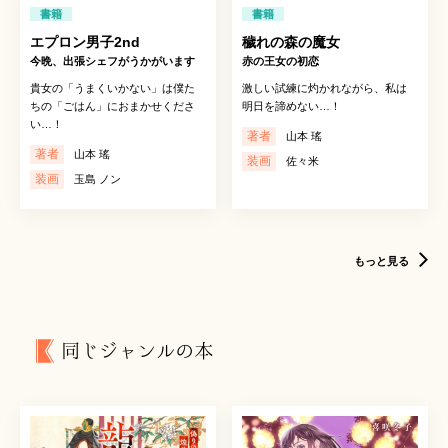
書籍
書籍
エプロン男子2nd
穢れの森の魔女
今晩、出張シェフがうかがいます
赤の王女の初恋
貴女の「うまくいかない」は僕た
激しい試練に灼かれながら、私は
ちの「ごはん」におまかせくださ
明日を諦めない…！
い…！
著者
山本 瑤
著者
山本 瑤
装画
佐々米
装画
玉島 ノン
もっと見る
同じジャンルの本