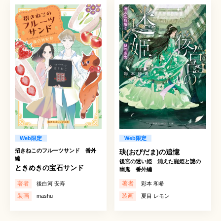
Web限定
Web限定
招きねこのフルーツサンド 番外
玦(おびだま)の追憶
編
後宮の迷い姫 消えた寵姫と謎の
ときめきの宝石サンド
幽鬼 番外編
著者
著者
後白河 安寿
彩本 和希
装画
装画
mashu
夏目 レモン