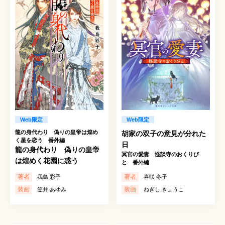
Web限定
Web限定
龍の身代わり 偽りの皇帝は煌め
胡家の双子の意見が分れた
く星を恋う 番外編
日
龍の身代わり 偽りの皇帝
冥官の愛妻 怪談寺のおくりび
は煌めく花園に惑う
と 番外編
著者
著者
我鳥 彩子
喜咲 冬子
装画
装画
笠井 あゆみ
ねぎし きょうこ