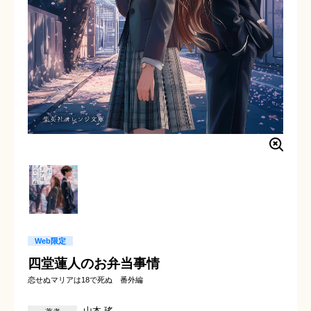
Web限定
四堂蓮人のお弁当事情
恋せぬマリアは18で死ぬ 番外編
山本 瑤