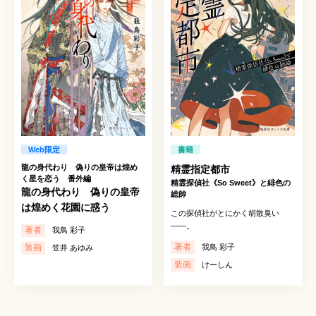
Web限定
書籍
龍の身代わり 偽りの皇帝は煌め
精霊指定都市
く星を恋う 番外編
精霊探偵社《So Sweet》と緋色の
龍の身代わり 偽りの皇帝
総帥
は煌めく花園に惑う
この探偵社がとにかく胡散臭い
――。
著者
我鳥 彩子
著者
装画
我鳥 彩子
笠井 あゆみ
装画
けーしん