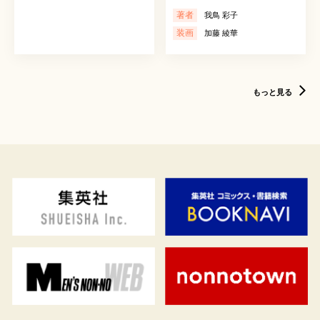
著者
我鳥 彩子
装画
加藤 綾華
もっと見る