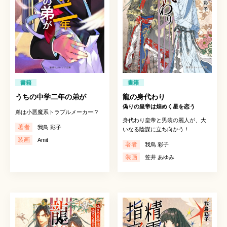
書籍
書籍
うちの中学二年の弟が
龍の身代わり
偽りの皇帝は煌めく星を恋う
弟は小悪魔系トラブルメーカー!?
身代わり皇帝と男装の麗人が、大
著者
我鳥 彩子
いなる陰謀に立ち向かう！
装画
Amit
著者
我鳥 彩子
装画
笠井 あゆみ