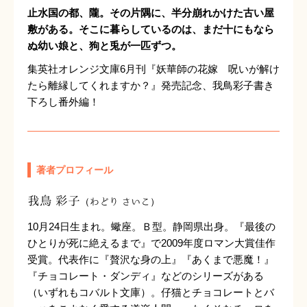
止水国の都、隴。その片隅に、半分崩れかけた古い屋
敷がある。そこに暮らしているのは、まだ十にもなら
ぬ幼い娘と、狗と兎が一匹ずつ。
集英社オレンジ文庫6月刊『妖華師の花嫁 呪いが解け
たら離縁してくれますか？』発売記念、我鳥彩子書き
下ろし番外編！
著者プロフィール
我鳥 彩子
（わどり さいこ）
10月24日生まれ。蠍座。Ｂ型。静岡県出身。『最後の
ひとりが死に絶えるまで』で2009年度ロマン大賞佳作
受賞。代表作に『贅沢な身の上』『あくまで悪魔！』
『チョコレート・ダンディ』などのシリーズがある
（いずれもコバルト文庫）。仔猫とチョコレートとバ