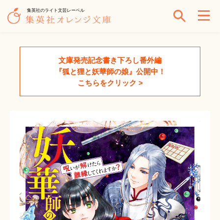
集英社のライト文芸レーベル
文庫発売記念書き下ろし番外編
『狐と狸と妖華師の娘』公開中！
こちらをクリック >