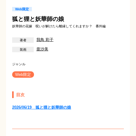
Web限定
狐と狸と妖華師の娘
妖華師の花嫁 呪いが解けたら離縁してくれますか？ 番外編
我鳥 彩子
亜沙美
Web限定
目次
2026/06/19 狐と狸と妖華師の娘