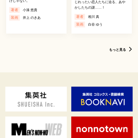
けじゃない。
じれったい恋人たちに迫る、あや
かしたちの謎……！
著者
小湊 悠貴
著者
相川 真
装画
井上 のきあ
装画
白谷 ゆう
もっと見る