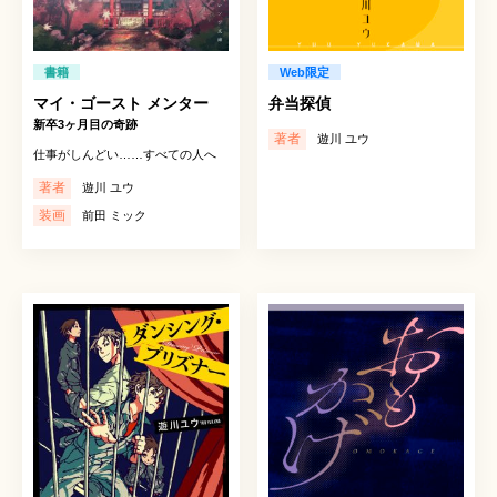
書籍
Web限定
マイ・ゴースト メンター
弁当探偵
新卒3ヶ月目の奇跡
著者
遊川 ユウ
仕事がしんどい……すべての人へ
著者
遊川 ユウ
装画
前田 ミック