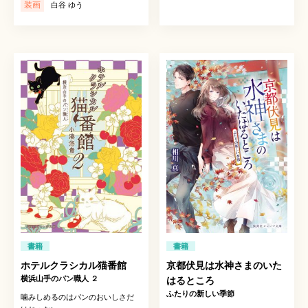
装画
白谷 ゆう
書籍
書籍
ホテルクラシカル猫番館
京都伏見は水神さまのいた
横浜山手のパン職人 ２
はるところ
ふたりの新しい季節
噛みしめるのはパンのおいしさだ