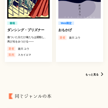
書籍
Web限定
ダンシング・プリズナー
おもかげ
傷ついた分だけ俺たちは躍動し、
著者
遊川 ユウ
再び光をみつける――
著者
遊川 ユウ
装画
スカイエマ
もっと見る
同じジャンルの本