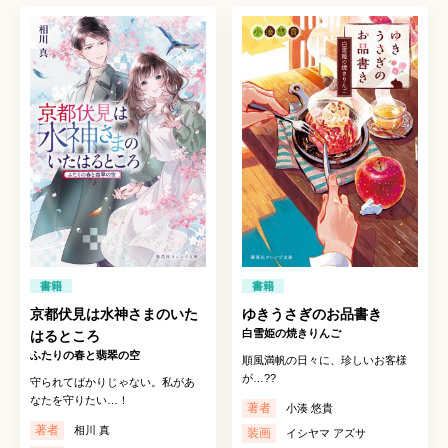
書籍
書籍
京都伏見は水神さまのいた
ゆきうさぎのお品書き
白雪姫の焼きりんご
はるところ
ふたりの春と翡翠の空
順風満帆の日々に、珍しいお客様
が…??
守られてばかりじゃない。私があ
なたを守りたい…！
著者
小湊 悠貴
著者
相川 真
装画
イシヤマ アズサ