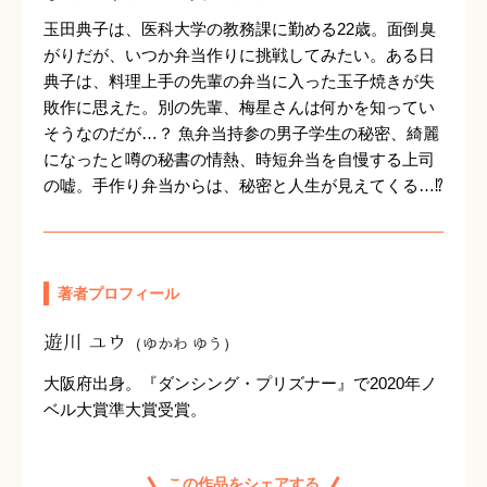
玉田典子は、医科大学の教務課に勤める22歳。面倒臭
がりだが、いつか弁当作りに挑戦してみたい。ある日
典子は、料理上手の先輩の弁当に入った玉子焼きが失
敗作に思えた。別の先輩、梅星さんは何かを知ってい
そうなのだが…？ 魚弁当持参の男子学生の秘密、綺麗
になったと噂の秘書の情熱、時短弁当を自慢する上司
の嘘。手作り弁当からは、秘密と人生が見えてくる…⁉
著者プロフィール
遊川 ユウ
（ゆかわ ゆう）
大阪府出身。『ダンシング・プリズナー』で2020年ノ
ベル大賞準大賞受賞。
この作品をシェアする