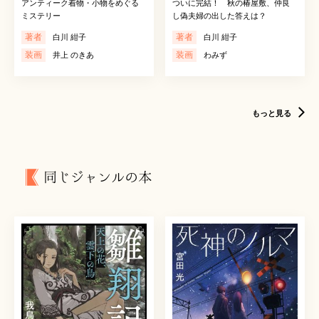
アンティーク着物・小物をめぐる
ついに完結！ 秋の椿屋敷、仲良
ミステリー
し偽夫婦の出した答えは？
著者
著者
白川 紺子
白川 紺子
装画
装画
井上 のきあ
わみず
もっと見る
同じジャンルの本