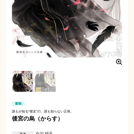
書籍
誰もが知る“彼女”の、誰も知らない正体。
後宮の烏（からす）
白川 紺子