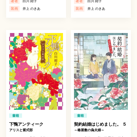
著者
著者
白川 紺子
白川 紺子
装画
装画
井上 のきあ
井上 のきあ
書籍
書籍
下鴨アンティーク
契約結婚はじめました。 ５
アリスと紫式部
～椿屋敷の偽夫婦～