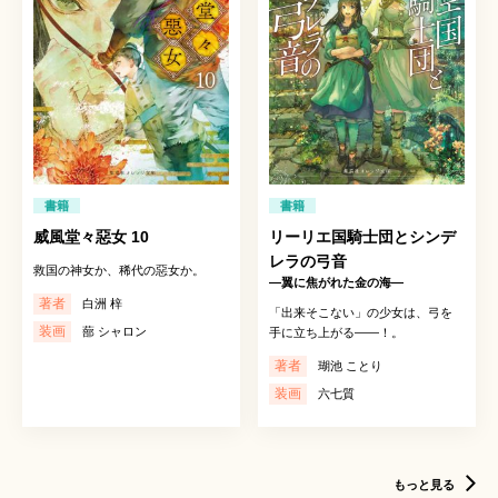
書籍
書籍
威風堂々惡女 10
リーリエ国騎士団とシンデ
レラの弓音
救国の神女か、稀代の惡女か。
―翼に焦がれた金の海―
著者
白洲 梓
「出来そこない」の少女は、弓を
装画
蔀 シャロン
手に立ち上がる——！。
著者
瑚池 ことり
装画
六七質
もっと見る