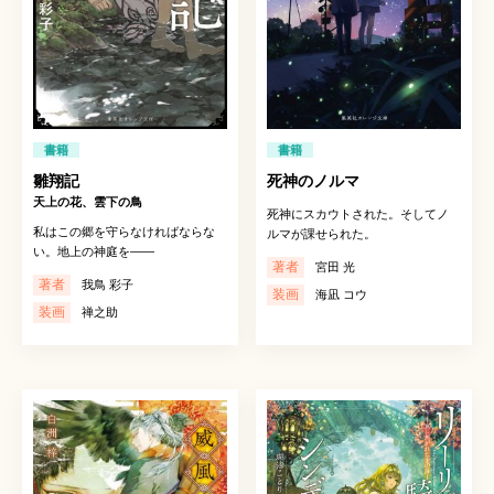
書籍
書籍
雛翔記
死神のノルマ
天上の花、雲下の鳥
死神にスカウトされた。そしてノ
私はこの郷を守らなければならな
ルマが課せられた。
い。地上の神庭を――
著者
宮田 光
著者
我鳥 彩子
装画
海凪 コウ
装画
禅之助