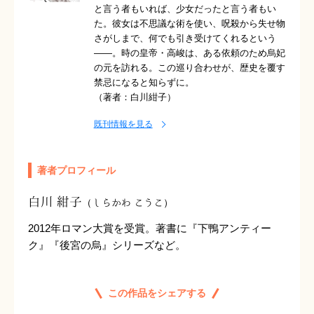
と言う者もいれば、少女だったと言う者もい
た。彼女は不思議な術を使い、呪殺から失せ物
さがしまで、何でも引き受けてくれるという
――。時の皇帝・高峻は、ある依頼のため烏妃
の元を訪れる。この巡り合わせが、歴史を覆す
禁忌になると知らずに。
（著者：
白川紺子
）
既刊情報を見る
著者プロフィール
白川 紺子
（しらかわ こうこ）
2012年ロマン大賞を受賞。著書に『下鴨アンティー
ク』『後宮の烏』シリーズなど。
この作品をシェアする