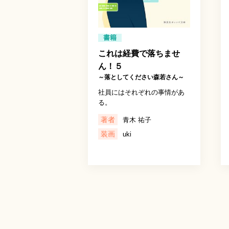
書籍
これは経費で落ちませ
ん！５
～落としてください森若さん～
社員にはそれぞれの事情があ
る。
著者
青木 祐子
装画
uki