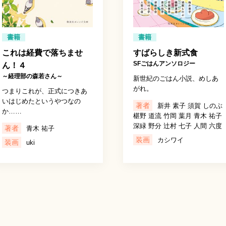
書籍
書籍
これは経費で落ちませ
すばらしき新式食
SFごはんアンソロジー
ん！４
～経理部の森若さん～
新世紀のごはん小説、めしあ
がれ。
つまりこれが、正式につきあ
いはじめたというやつなの
著者
新井 素子 須賀 しのぶ
か……
椹野 道流 竹岡 葉月 青木 祐子
深緑 野分 辻村 七子 人間 六度
著者
青木 祐子
装画
カシワイ
装画
uki