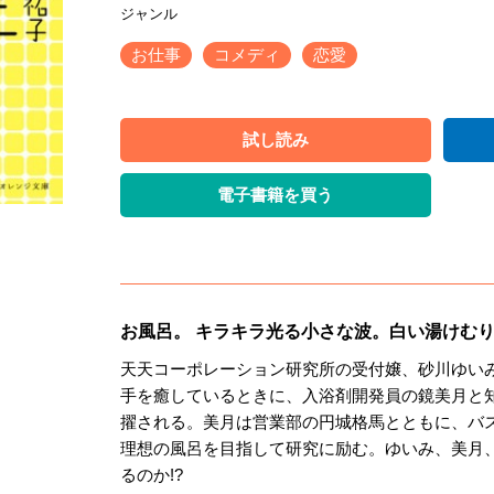
お仕事
コメディ
恋愛
試し読み
電子書籍を買う
お風呂。 キラキラ光る小さな波。白い湯けむ
天天コーポレーション研究所の受付嬢、砂川ゆい
手を癒しているときに、入浴剤開発員の鏡美月と
擢される。美月は営業部の円城格馬とともに、バ
理想の風呂を目指して研究に励む。ゆいみ、美月
るのか!?