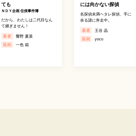
ても
には向かない探偵
ＮＤＹ企画 任侠事件簿
名探偵未満ヘタレ探偵、手に
だから、わたしは二代目なん
余る謎に奔走中。
て継ぎません！
著者
王谷 晶
著者
響野 夏菜
装画
yoco
装画
一色 箱