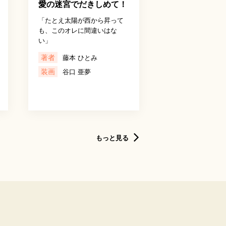
愛の迷宮でだきしめて！
「たとえ太陽が西から昇って
も、このオレに間違いはな
い」
著者
藤本 ひとみ
装画
谷口 亜夢
もっと見る