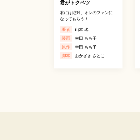
君がトクベツ
君には絶対、オレのファンに
なってもらう！
著者
山本 瑤
装画
幸田 もも子
原作
幸田 もも子
脚本
おかざき さとこ