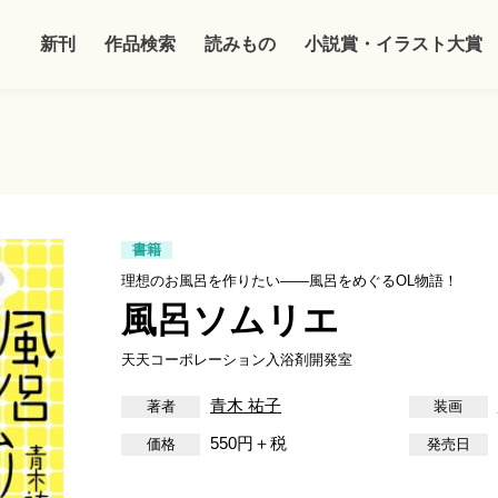
新刊
作品検索
読みもの
小説賞・イラスト大賞
書籍
理想のお風呂を作りたい――風呂をめぐるOL物語！
風呂ソムリエ
天天コーポレーション入浴剤開発室
青木 祐子
550円＋税