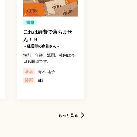
書籍
これは経費で落ちませ
ん！ 9
～経理部の森若さん～
性別、年齢、派閥。社内は今
日も面倒です。
著者
青木 祐子
装画
uki
もっと見る