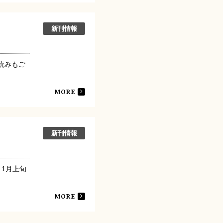
新刊情報
読みもご
…
MORE
新刊情報
。1月上旬
MORE