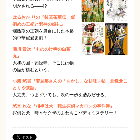
明かされる――!?
はるおか りの『後宮茶華伝 仮
初めの王妃と邪神の婚礼』
爛熟期の王朝を舞台にした本格
的中華寵愛史劇！
瀬川 貴次『もののけ寺の白菊
丸』
大和の国・勿径寺。そこには物
の怪が棲むという。
小湊 悠貴『若旦那さんの「をかし」な甘味手帖 北鎌倉こ
とりや茶話』
大丈夫。つまずいても、次の一歩を踏みだせる。
愁堂 れな『相棒は犬 転生探偵マカロンの事件簿』
探偵と犬、時々ヤクザのふわもこバディミステリー！