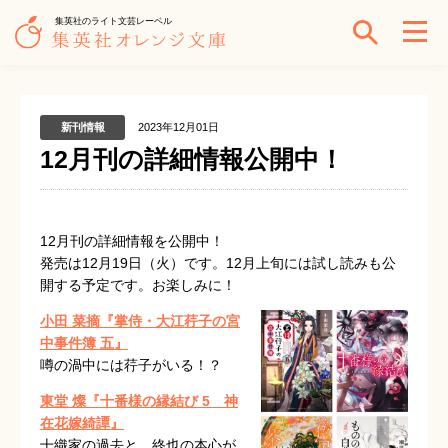
集英社のライト文芸レーベル
新刊情報
2023年12月01日
12月刊の詳細情報公開中！
12月刊の詳細情報を公開中！
発売は12月19日（火）です。12月上旬には試し読みも公
開する予定です。お楽しみに！
小田 菜摘『掌侍・大江荇子の宮
中事件簿 五』
噂の渦中には荇子がいる！？
東堂 燦『十番様の縁結び 5 神
在花嫁綺譚』
十織家の過去と、終也の本心が