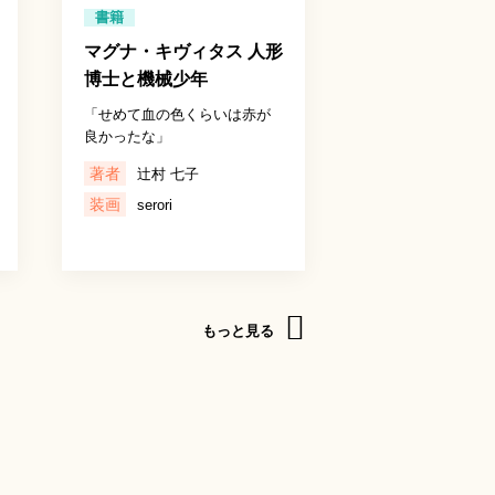
書籍
マグナ・キヴィタス 人形
博士と機械少年
「せめて血の色くらいは赤が
良かったな」
著者
辻村 七子
装画
serori
もっと見る