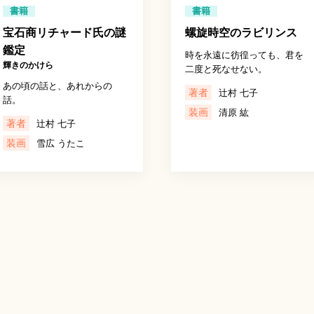
書籍
書籍
宝石商リチャード氏の謎
螺旋時空のラビリンス
鑑定
時を永遠に彷徨っても、君を
輝きのかけら
二度と死なせない。
あの頃の話と、あれからの
著者
辻村 七子
話。
装画
清原 紘
著者
辻村 七子
装画
雪広 うたこ