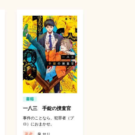
書籍
一八三 手錠の捜査官
事件のことなら、犯罪者（プ
ロ）におまかせ。
著者
泉 サリ