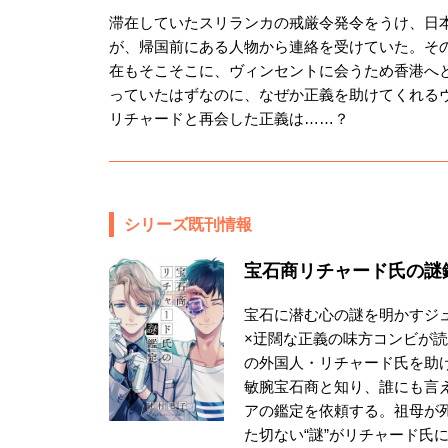
滞在していたスリランカの戒厳令発令をうけ、日
が、帰国前にある人物から連絡を受けていた。そ
在もそこそこに、ヴィンセントに会うため香港へ
っていたはずなのに、なぜか正義を助けてくれる
リチャードと再会した正義は……？
シリーズ既刊情報
宝石商リチャード氏の謎
宝石に潜む心の謎を明かすジ
×迂闊な正義の味方コンビが読
の外国人・リチャード氏を助
敏腕宝石商と知り、誰にも言
アの鑑定を依頼する。祖母が
た切ない“謎”がリチャード氏