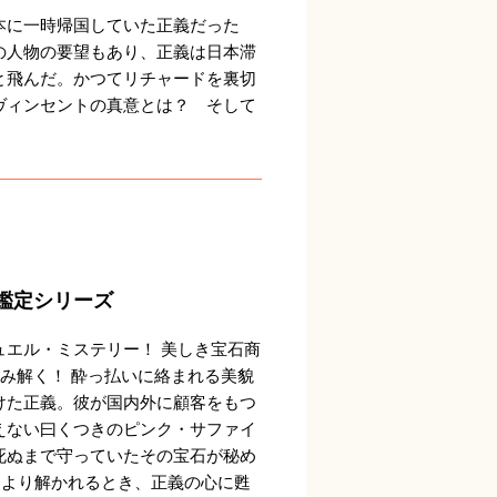
本に一時帰国していた正義だった
の人物の要望もあり、正義は日本滞
と飛んだ。かつてリチャードを裏切
ヴィンセントの真意とは？ そして
鑑定シリーズ
ュエル・ミステリー！ 美しき宝石商
み解く！ 酔っ払いに絡まれる美貌
けた正義。彼が国内外に顧客をもつ
えない曰くつきのピンク・サファイ
死ぬまで守っていたその宝石が秘め
により解かれるとき、正義の心に甦