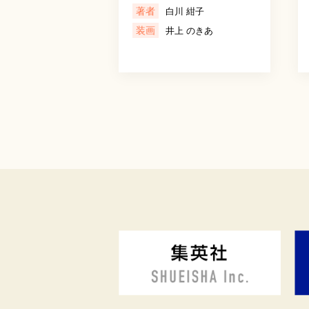
著者
白川 紺子
装画
井上 のきあ