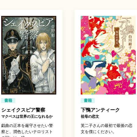
書籍
書籍
シェイクスピア警察
下鴨アンティーク
マクベスは世界の王になれるか
祖母の恋文
戯曲の正本を厳守させたい警
芙二子さんの最初で最後の恋
察と、潤色したいテロリスト
文を僕にください。