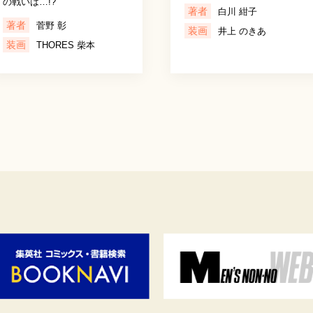
の戦いは…!?
著者
白川 紺子
著者
菅野 彰
装画
井上 のきあ
装画
THORES 柴本