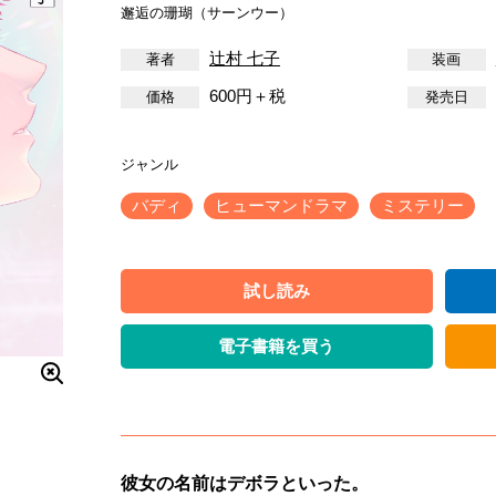
邂逅の珊瑚（サーンウー）
辻村 七子
600円＋税
バディ
ヒューマンドラマ
ミステリー
試し読み
電子書籍を買う
彼女の名前はデボラといった。