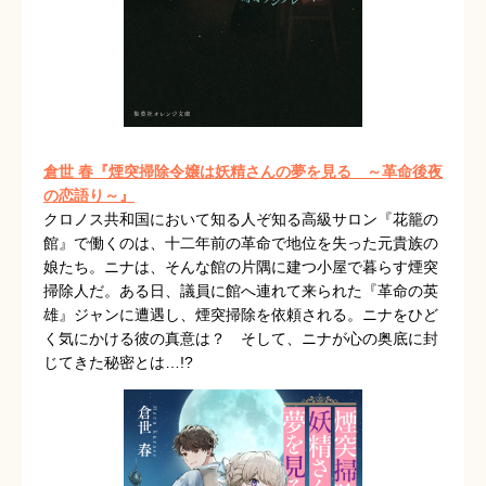
倉世 春『煙突掃除令嬢は妖精さんの夢を見る ～革命後夜
の恋語り～』
クロノス共和国において知る人ぞ知る高級サロン『花籠の
館』で働くのは、十二年前の革命で地位を失った元貴族の
娘たち。ニナは、そんな館の片隅に建つ小屋で暮らす煙突
掃除人だ。ある日、議員に館へ連れて来られた『革命の英
雄』ジャンに遭遇し、煙突掃除を依頼される。ニナをひど
く気にかける彼の真意は？ そして、ニナが心の奥底に封
じてきた秘密とは…!?