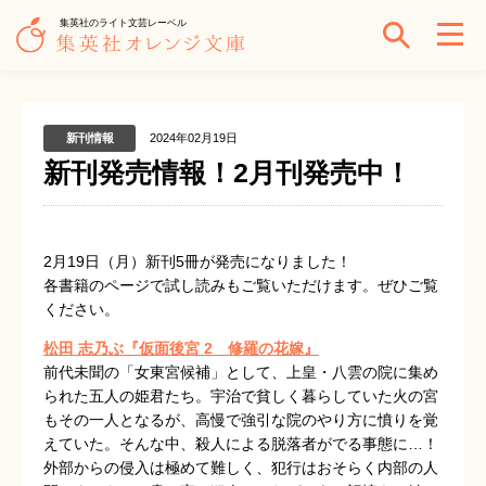
集英社のライト文芸レーベル
新刊情報
2024年02月19日
新刊発売情報！2月刊発売中！
2月19日（月）新刊5冊が発売になりました！
各書籍のページで試し読みもご覧いただけます。ぜひご覧
ください。
松田 志乃ぶ『仮面後宮 2 修羅の花嫁』
前代未聞の「女東宮候補」として、上皇・八雲の院に集め
られた五人の姫君たち。宇治で貧しく暮らしていた火の宮
もその一人となるが、高慢で強引な院のやり方に憤りを覚
えていた。そんな中、殺人による脱落者がでる事態に…！
外部からの侵入は極めて難しく、犯行はおそらく内部の人