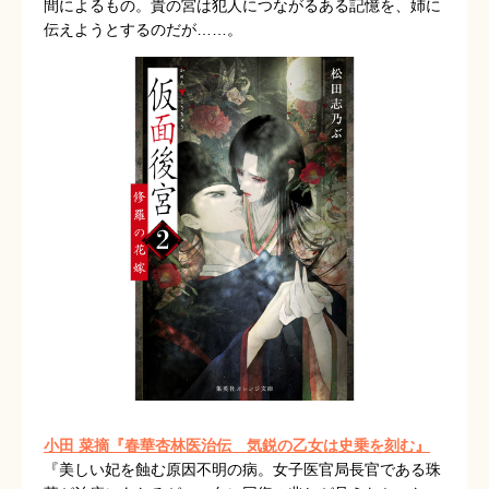
間によるもの。貴の宮は犯人につながるある記憶を、姉に
伝えようとするのだが……。
小田 菜摘『春華杏林医治伝 気鋭の乙女は史乗を刻む』
『美しい妃を蝕む原因不明の病。女子医官局長官である珠