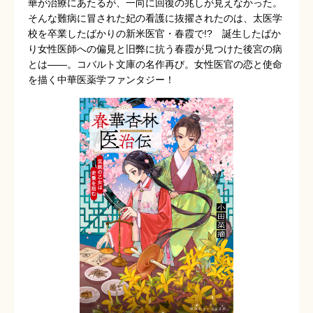
華が治療にあたるが、一向に回復の兆しが見えなかった。
そんな難病に冒された妃の看護に抜擢されたのは、太医学
校を卒業したばかりの新米医官・春霞で!? 誕生したばか
り女性医師への偏見と旧弊に抗う春霞が見つけた後宮の病
とは――。コバルト文庫の名作再び。女性医官の恋と使命
を描く中華医薬学ファンタジー！