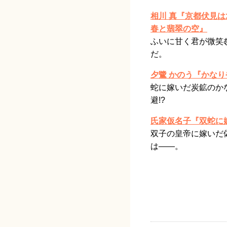
相川 真『京都伏見
春と翡翠の空』
ふいに甘く君が微笑
だ。
夕鷺 かのう『かな
蛇に嫁いだ炭鉱のか
避!?
氏家仮名子『双蛇に
双子の皇帝に嫁いだ
は——。