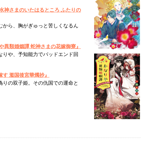
は水神さまのいたはるところ ふたりの
むから、胸がぎゅっと苦しくなるん
りや異類婚姻譚 蛇神さまの花嫁御寮』
なりや、予知能力でバッドエンド回
嫁す 濫国後宮華燭抄』
偽りの双子姫。その仇国での運命と