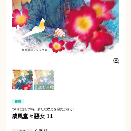
書籍
ついに逆行の時。新たな歴史を惡女が描く!!
威風堂々惡女 11
白洲 梓