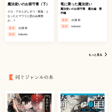
魔法使いのお留守番（下）
竜に乗った魔法使い
魔法使いのお留守番 魔女編 番
クロ・アオと少しずつ「家族」と
外編
なったヒマワリに思わぬ事態
著者
白洲 梓
が…？
装画
kokuno
著者
白洲 梓
装画
kokuno
もっと見る
同じジャンルの本