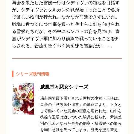
再会を果たした雪媛一行はシディヴァの領地を目指す
が、シディヴァとタルカンの戦が始まったことで各所
で厳しい検問が行われ、なかなか前進できずにいた。
戦場に近づくにつれ傷を負った兵士らに剣を向けられ
る雪媛たちだが、その中にムンバトの姿を見つけ、青
嘉がシディヴァ軍に加わり前線で戦っていることを知
らされる。合流を急ぐべく策を練る雪媛だが……。
シリーズ既刊情報
威風堂々惡女シリーズ
瑞燕国で最下層とされる尹族の少女・玉瑛は、
皇帝の「尹族国外追放」の勅命により、下女と
して働いていた貴族の屋敷を追われた。山中を
彷徨う玉瑛は追いついた騎兵に斬られ、尹族差
別の元凶となった皇帝の側室・柳雪媛への恨み
を胸に意識を失ってしまう。歴史を塗り替え