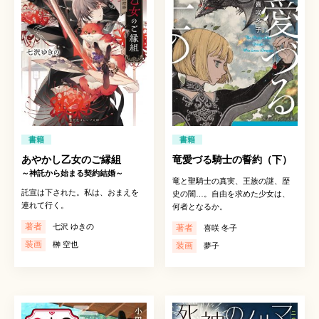
書籍
書籍
あやかし乙女のご縁組
竜愛づる騎士の誓約（下）
～神託から始まる契約結婚～
竜と聖騎士の真実、王族の謎、歴
託宣は下された。私は、おまえを
史の闇…。自由を求めた少女は、
連れて行く。
何者となるか。
著者
七沢 ゆきの
著者
喜咲 冬子
装画
榊 空也
装画
夢子