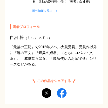
る、激動の逆行転生伝！（著者：白洲梓）
既刊情報を見る
著者プロフィール
白洲 梓
（しらす あずさ）
『最後の王妃』で2015年ノベル大賞受賞。受賞作以外
に『暁の王女』『煌翼の姫君』（ともにコバルト文
庫）、『威風堂々惡女』『魔法使いのお留守番』シリ
ーズなどがある。
この作品をシェアする