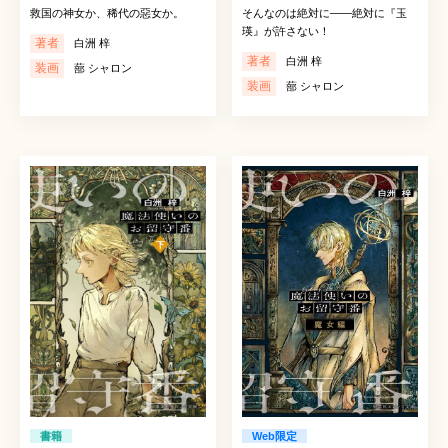
救国の神女か、稀代の惡女か。
そんなのは絶対に――絶対に『玉
瑛』が許さない！
著者
白洲 梓
著者
白洲 梓
装画
蔀 シャロン
装画
蔀 シャロン
書籍
Web限定