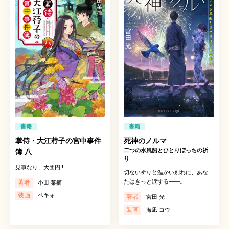
書籍
書籍
掌侍・大江荇子の宮中事件
死神のノルマ
二つの水風船とひとりぼっちの祈
簿 八
り
見事なり、大団円!!
切ない祈りと温かい別れに、あな
たはきっと涙する――。
著者
小田 菜摘
装画
ペキォ
著者
宮田 光
装画
海凪 コウ