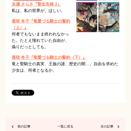
永瀬 さらさ『聖女失格 2』
私は、私の世界が、ほしい。
喜咲 冬子『竜愛づる騎士の誓約
（上）』
何者でもないまま終われなかっ
た。たとえ憧れていた自由が、
偽りだっとしても。
喜咲 冬子『竜愛づる騎士の誓約（下）』
竜と聖騎士の真実、王族の謎、歴史の闇…。自由を求めた
少女は、何者となるか。
前の記事
一覧に戻る
次の記事