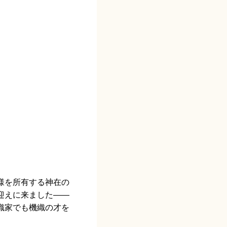
様を所有する神在の
迎えに来ました――
織家でも機織の才を