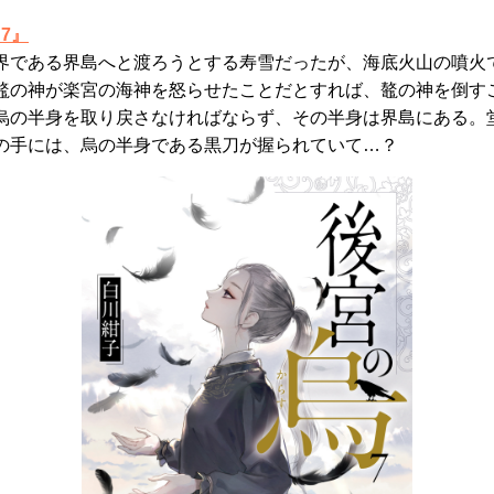
7』
界である界島へと渡ろうとする寿雪だったが、海底火山の噴火
鼇の神が楽宮の海神を怒らせたことだとすれば、鼇の神を倒す
烏の半身を取り戻さなければならず、その半身は界島にある。
の手には、烏の半身である黒刀が握られていて…？