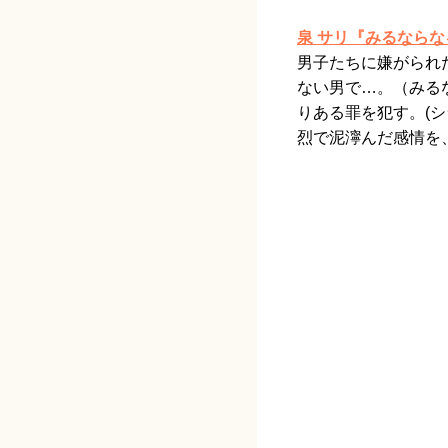
泉 サリ『みるなら
男子たちに嫌がられ
ない男で…。（みる
りある罪を犯す。(
烈で泥濘んだ感情を