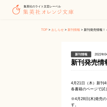
集英社のライト文芸レーベル
TOP
>
おしらせ
>
新刊情報
>
新刊発売情報！ 
新刊情報
2022年0
新刊発売情
4月21日（木）新刊
各書籍のページで試
※4月28日(木)発
す。