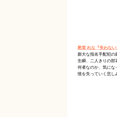
愁堂 れな『失わない
膨大な指名手配犯の
生瞬、二人きりの部
何者なのか、気にな
憶を失っていく悲し