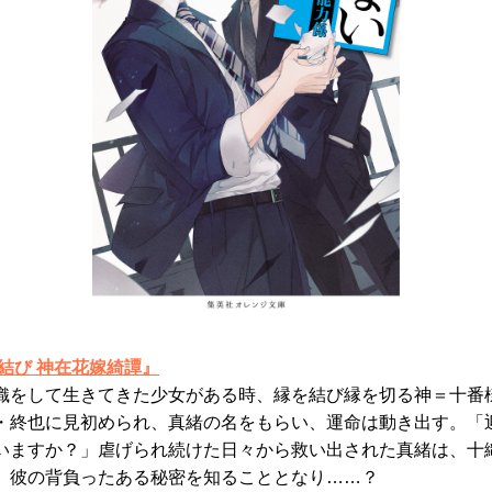
結び 神在花嫁綺譚』
織をして生きてきた少女がある時、縁を結び縁を切る神＝十番
・終也に見初められ、真緒の名をもらい、運命は動き出す。「
いますか？」虐げられ続けた日々から救い出された真緒は、十
、彼の背負ったある秘密を知ることとなり……？