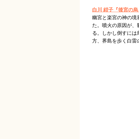
白川 紺子『後宮の烏 
幽宮と楽宮の神の境
た。噴火の原因が、
る。しかし倒すには
方、界島を歩く白雷