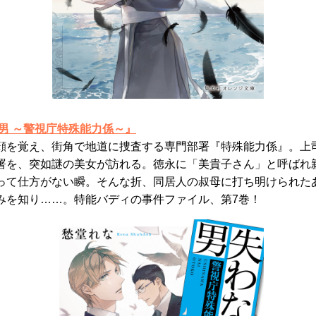
男 ～警視庁特殊能力係～』
顔を覚え、街角で地道に捜査する専門部署『特殊能力係』。上
署を、突如謎の美女が訪れる。徳永に「美貴子さん」と呼ばれ
って仕方がない瞬。そんな折、同居人の叔母に打ち明けられた
みを知り……。特能バディの事件ファイル、第7巻！