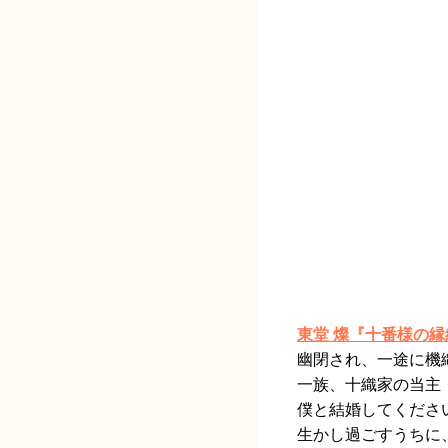
東堂 燦『十番様の縁
幽閉され、一途に機
一族、十織家の当主
僕と結婚してくださ
生かし過ごすうちに