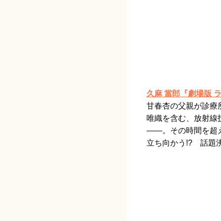
久麻 當郎『劇場版
甘春杏の父親が診療
唯織を含む、放射線
——。その時間を超
立ち向かう!? 話題