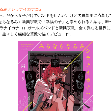
なるみ／シラナイカナコ』
た。だから女子だけでバンドを組んだ。けど欠員募集に応募し
ならなるみ）新興宗教で「幸福の子」と崇められる四葉は、唯
シラナイカナコ）ガールズバンドと新興宗教、全く異なる世界
、生々しく繊細な筆致で描くデビュー作。