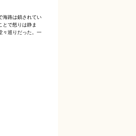
で海路は鎖されてい
ことで怒りは静ま
堂々巡りだった。一