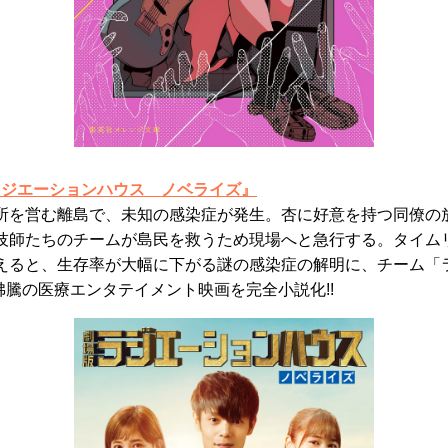
 ラジエーションハウス ノベライズ』
所を営む離島で、未知の感染症が発生。杏に好意を持つ同僚の
技師たちのチームが島民を救うため現場へと急行する。タイムリ
えると、生存率が大幅に下がる謎の感染症の解明に、チーム「
沸騰の医療エンタテイメント映画を完全小説化!!