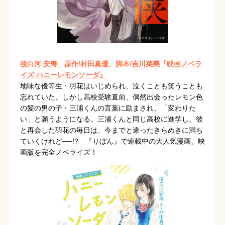
後白河 安寿 原作/村田真優、脚本/吉川菜美『映画ノベラ
イズ ハニーレモンソーダ』
地味な優等生・羽花はいじめられ、泣くことも笑うことも
忘れていた。しかし高校受験直前、偶然出会ったレモン色
の髪の男の子・三浦くんの言葉に励まされ、「変わりた
い」と願うようになる。三浦くんと同じ高校に進学し、彼
と再会した羽花の毎日は、今までと違ったきらめきに満ち
ていくけれど──!? 『りぼん』で連載中の大人気漫画、映
画版を完全ノベライズ！