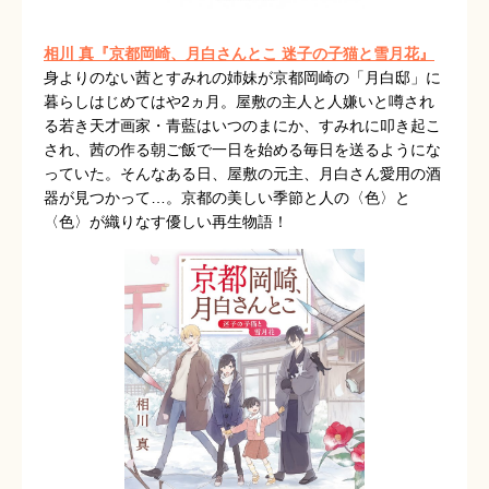
相川 真『京都岡崎、月白さんとこ 迷子の子猫と雪月花』
身よりのない茜とすみれの姉妹が京都岡崎の「月白邸」に
暮らしはじめてはや2ヵ月。屋敷の主人と人嫌いと噂され
る若き天才画家・青藍はいつのまにか、すみれに叩き起こ
され、茜の作る朝ご飯で一日を始める毎日を送るようにな
っていた。そんなある日、屋敷の元主、月白さん愛用の酒
器が見つかって…。京都の美しい季節と人の〈色〉と
〈色〉が織りなす優しい再生物語！