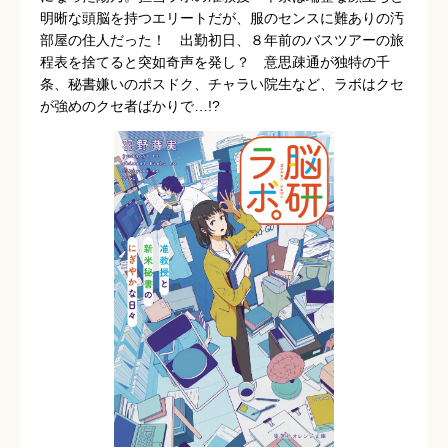
明晰な頭脳を持つエリートだが、服のセンスに難ありの汚
部屋の住人だった！ 出勤初日、８年前のバスツアーの旅
程表を捨てると突如奇声を発し？ 意思疎通が独特の千
条、秘書嫌いのポスドク、チャラい院生など、ラボはクセ
が強めのクセ者ばかりで…!?