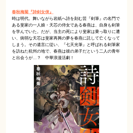
春秋梅菊『詩剣女侠』
時は明代。舞いながら岩紙へ詩を刻む芸『剣筆』の名門で
ある斐家の一人娘・天芯の侍女である春燕は、自身も剣筆
を学んでいた。だが、当主の死により斐家は乗っ取りに遭
い、病弱な天芯は斐家再興の夢を春燕に託して亡くなって
しまう。その遺言に従い、『七天光筆』と呼ばれる剣筆家
を訪ねた杭州の地で、春燕は彼の弟子だという二人の青年
と出会うが…？ 中華浪漫活劇！