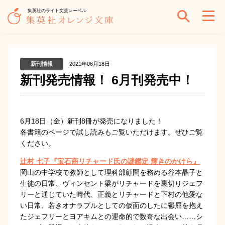
集英社のライト文芸レーベル
新刊情報
2021年06月18日
新刊発売情報！ 6月刊発売中！
6月18日（金）新刊8冊が発売になりました！
各書籍のページで試し読みもご覧いただけます。ぜひご覧
ください。
辻村 七子『宝石商リチャード氏の謎鑑定 輝きのかけら』
岡山の中学校で教師として理科部顧問を務める谷本晶子と
生徒の日常、ヴィンセント梁がリチャードを裏切りジェフ
リーと通じていた時代、正義とリチャードと下村の他愛な
い日常、若きオナラブルとしての仮面のしたに鬱屈を抱え
たジェフリーとヨアキムとの運命的で数奇な出会い……シ