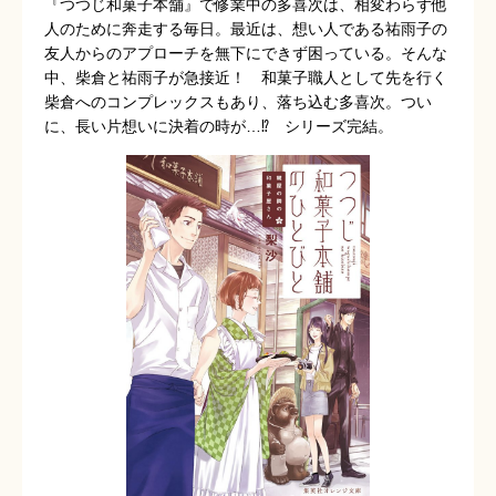
『つつじ和菓子本舗』で修業中の多喜次は、相変わらず他
人のために奔走する毎日。最近は、想い人である祐雨子の
友人からのアプローチを無下にできず困っている。そんな
中、柴倉と祐雨子が急接近！ 和菓子職人として先を行く
柴倉へのコンプレックスもあり、落ち込む多喜次。つい
に、長い片想いに決着の時が…⁉︎ シリーズ完結。