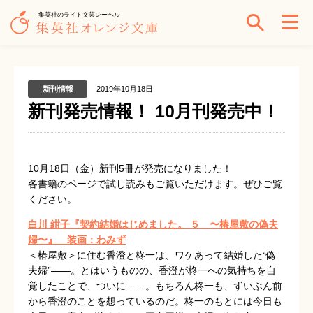
集英社のライト文芸レーベル
新刊情報
2019年10月18日
新刊発売情報！ 10月刊発売中！
10月18日（金）
新刊5
冊が発売になりました！
各書籍のページで試し読みもご覧いただけます。ぜひご覧
ください。
白川 紺子『契約結婚はじめました。 ５ 〜椿屋敷の偽夫
婦〜』
装画：わみず
＜椿屋敷＞に住む香澄と柊一は、ワケあって結婚した“偽
夫婦”――。とはいうものの、香澄が柊一への気持ちを自
覚したことで、ついに……。もちろん柊一も、ずいぶん前
から香澄のことを想っているのだ。柊一のもとには今日も