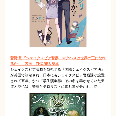
菅野 彰『シェイクスピア警察 マクベスは世界の王になれ
るか』
装画：THORES 柴本
シェイクスピア演劇を監視する『国際シェイクスピア法』
が英国で制定され、日本にもシェイクスピア警察課が設置
されて五年。かつて学生演劇界にその名を轟かせていた天
道と空也は、警察とテロリストに進む道が分かれ…!?