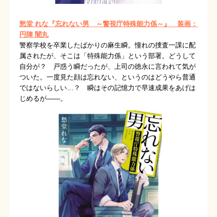
愁堂 れな『忘れない男 ～警視庁特殊能力係～』
装画：
円陣 闇丸
警察学校を卒業したばかりの麻生瞬。憧れの捜査一課に配
属されたが、そこは「特殊能力係」という部署。どうして
自分が？ 戸惑う瞬だったが、上司の徳永に言われて気が
ついた。一度見た顔は忘れない、というのはどうやら普通
ではないらしい…？ 瞬はその記憶力で早速成果をあげは
じめるが――。