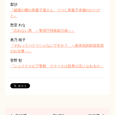
梨沙
『鍵屋の隣の和菓子屋さん つつじ和菓子本舗のひとび
と』
愁堂 れな
『忘れない男 ～警視庁特殊能力係～』
奥乃 桜子
『それってパクリじゃないですか？ ～新米知的財産部員
のお仕事～』
菅野 彰
『シェイクスピア警察 マクベスは世界の王になれるか』