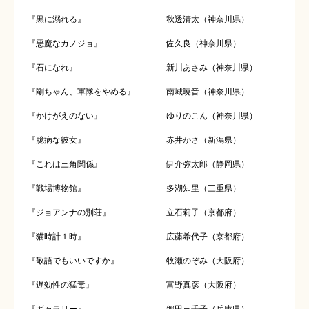
『黒に溺れる』
秋透清太（神奈川県）
『悪魔なカノジョ』
佐久良（神奈川県）
『石になれ』
新川あさみ（神奈川県）
『剛ちゃん、軍隊をやめる』
南城暁音（神奈川県）
『かけがえのない』
ゆりのこん（神奈川県）
『臆病な彼女』
赤井かさ（新潟県）
『これは三角関係』
伊介弥太郎（静岡県）
『戦場博物館』
多湖知里（三重県）
『ジョアンナの別荘』
立石莉子（京都府）
『猫時計１時』
広藤希代子（京都府）
『敬語でもいいですか』
牧瀬のぞみ（大阪府）
『遅効性の猛毒』
富野真彦（大阪府）