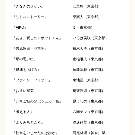
『さなぎのせかい』
安里悠（東京都）
『リトルストーリー』
東楽人（東京都）
『AIKO』
Ｅ（東京都）
『あぁ、愛しのロボットくん』
いろは美咲（東京都）
『吉原歌麿 花散里』
植木天洋（東京都）
『母の思い出』
倉稲唯人（東京都）
『飛沫をあげろ』
須藤法花（東京都）
『ファイン・フェザー』
東地凱（東京都）
『お祓い家業』
橋玄佳織（東京都）
『いちご姫の夢はシュガー色』
原よしの（東京都）
『考える人』
六南テツ（東京都）
『よりみちどころ』
渡邊鈴華（東京都）
『彼女をいじめたのは誰か』
阿尾林禦（神奈川県）