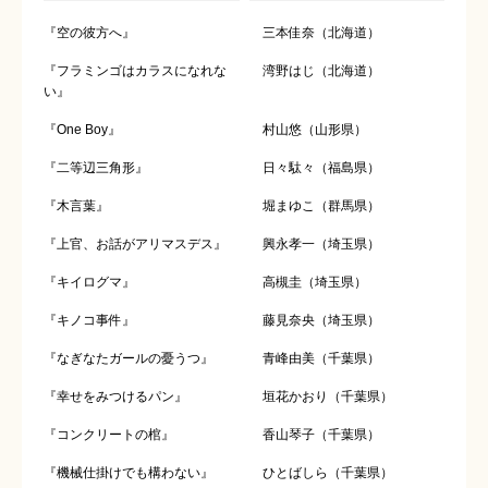
『空の彼方へ』
三本佳奈（北海道）
『フラミンゴはカラスになれな
湾野はじ（北海道）
い』
『One Boy』
村山悠（山形県）
『二等辺三角形』
日々駄々（福島県）
『木言葉』
堀まゆこ（群馬県）
『上官、お話がアリマスデス』
興永孝一（埼玉県）
『キイログマ』
高槻圭（埼玉県）
『キノコ事件』
藤見奈央（埼玉県）
『なぎなたガールの憂うつ』
青峰由美（千葉県）
『幸せをみつけるパン』
垣花かおり（千葉県）
『コンクリートの棺』
香山琴子（千葉県）
『機械仕掛けでも構わない』
ひとばしら（千葉県）