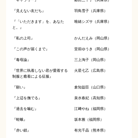
『ギャラリー』
郷田三千子（兵庫県）
『見えない友だち』
羽鳥雪子（兵庫県）
『「いただきます」を、あなた
唯緒シズサ（兵庫県）
と。』
『私の上司』
かんだえみ（岡山県）
『この声が届くまで』
堂前ゆうき（岡山県）
『毒母論』
三上淘子（岡山県）
『世界に執着しない君が愛着する
火星七乙（広島県）
制服と癒着による征服』
『願い』
倉知益臣（山口県）
『上辺を撫でる』
泉水春妃（高知県）
『過去を噛む』
江﨑やね（福岡県）
『蛭蛾』
坂本雅（福岡県）
『赤い鎖』
有光千晶（熊本県）