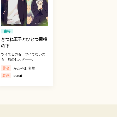
書籍
きつね王子とひとつ屋根
の下
ツイてるのも ツイてないの
も 狐のしわざ――。
著者
かたやま 和華
装画
serori