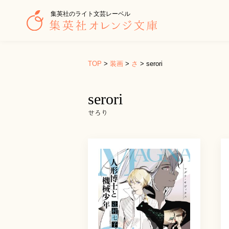
集英社のライト文芸レーベル
TOP
>
装画
>
さ
>
serori
serori
せろり