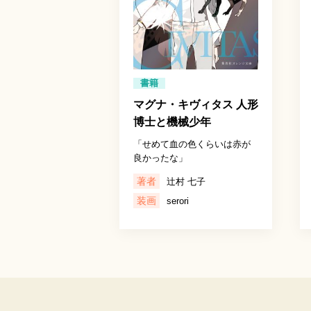
書籍
マグナ・キヴィタス 人形
博士と機械少年
「せめて血の色くらいは赤が
良かったな」
著者
辻村 七子
装画
serori