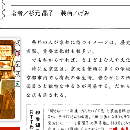
著者／杉元 晶子 装画／げみ