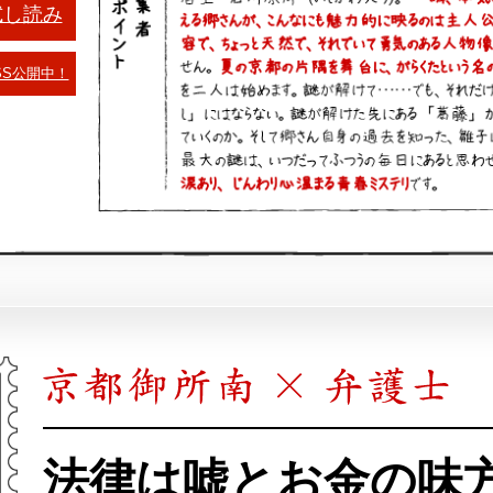
試し読み
SS公開中！
法律は嘘とお金の味