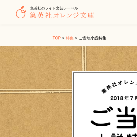
集英社のライト文芸レーベル
TOP
>
特集
>
ご当地小説特集