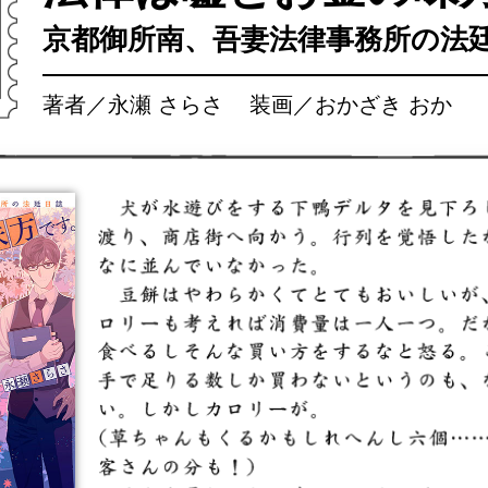
京都御所南、吾妻法律事務所の法
著者／永瀬 さらさ 装画／おかざき おか