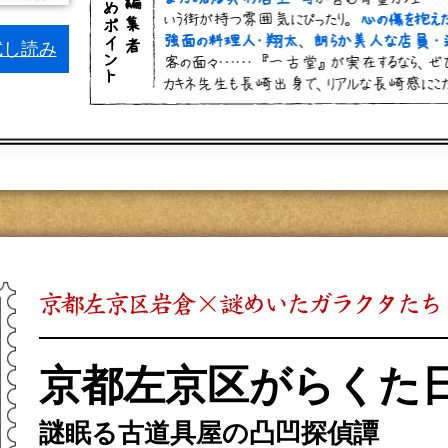
試し読み
京都左京区がらくた
謎眠る古道具屋の凸凹探偵譚