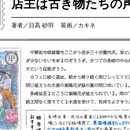
店主は古き物たちの
著者／日高 砂羽 装画／カキネ