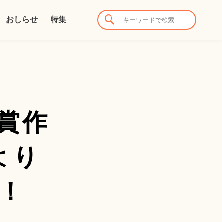
おしらせ
特集
受賞作
より
化！