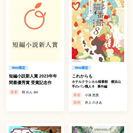
Web限定
Web限定
短編小説新人賞 2023年年
これからも
ホテルクラシカル猫番館 横浜山
間最優秀賞 受賞記念作
手のパン職人 8 番外編
著者
樹 れん doi
著者
小湊 悠貴
装画
井上 のきあ