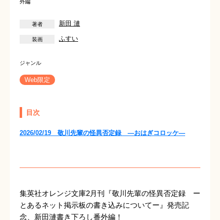
外編
新田 漣
ふすい
Web限定
目次
2026/02/19 敬川先輩の怪異否定録 ―おはぎコロッケ―
集英社オレンジ文庫2月刊『敬川先輩の怪異否定録 ー
とあるネット掲示板の書き込みについてー』発売記
念、新田漣書き下ろし番外編！