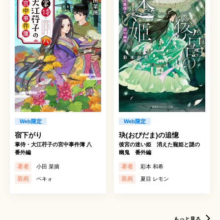
Web限定
Web限定
宿下がり
玦(おびだま)の追憶
掌侍・大江荇子の宮中事件簿 八
後宮の迷い姫 消えた寵姫と謎の
番外編
幽鬼 番外編
著者
著者
小田 菜摘
彩本 和希
装画
装画
ペキォ
夏目 レモン
もっと見る