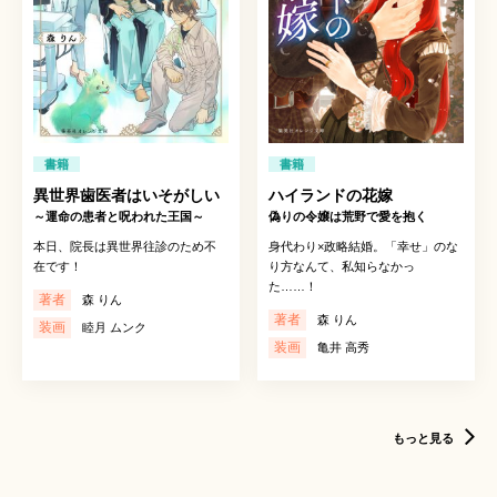
書籍
書籍
異世界歯医者はいそがしい
ハイランドの花嫁
～運命の患者と呪われた王国～
偽りの令嬢は荒野で愛を抱く
本日、院長は異世界往診のため不
身代わり×政略結婚。「幸せ」のな
在です！
り方なんて、私知らなかっ
た……！
著者
森 りん
著者
森 りん
装画
睦月 ムンク
装画
亀井 高秀
もっと見る