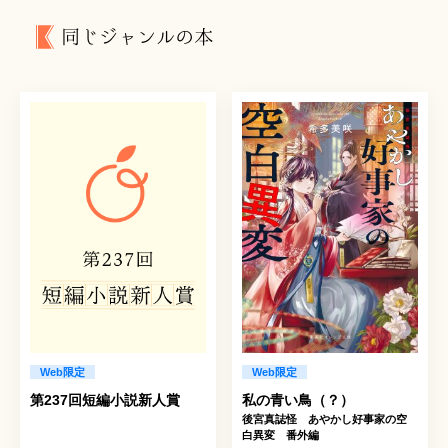
同じジャンルの本
Web限定
Web限定
第237回短編小説新人賞
私の青い鳥（？）
後宮真誌怪 あやかし好事家の空
白異変 番外編