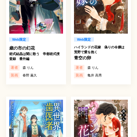
Web限定
Web限定
ハイランドの花嫁 偽りの令嬢は
歳の市の幻花
荒野で愛を抱く
術式結晶は闇に歌う 帝都術式捜
青空の卵
査録 番外編
著者
著者
森 りん
森 りん
装画
装画
春野 薫久
亀井 高秀