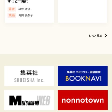
ずっと一緒に
著者
椹野 道流
装画
内田 美奈子
もっと見る