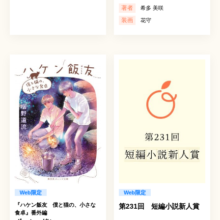
著者
希多 美咲
装画
花守
Web限定
Web限定
『ハケン飯友 僕と猫の、小さな
第231回 短編小説新人賞
食卓』番外編