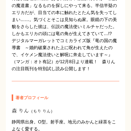
の魔道書」なるものを探しにやって来る。半信半疑の
エリカだが、目当ての本に触れたとたん気を失ってし
まい……。気づくとそこは見知らぬ家。眼鏡の下の美
貌をさらした彼は、伝説の魔法使いミルチャだった。
しかもエリカの頭には竜の角が生えてきていて…!?
デジタルマーガレットでコミカライズ版『竜の国の魔
導書 ～婚約破棄された上に呪われて角が生えたの
で、イケメン魔法使いと解呪に奔走しています～』
（マンガ：オト有記）が12月8日より連載！ 森りん
の注目既刊を特別試し読み公開します！
著者プロフィール
森 りん
（もり りん）
静岡県出身。O型。射手座。地元のみかんと緑茶をこ
よなく愛する。