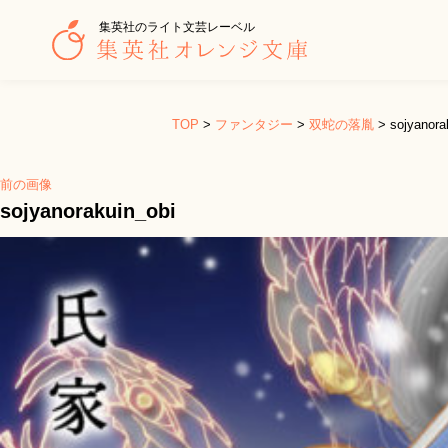
集英社のライト文芸レーベル
TOP
>
ファンタジー
>
双蛇の落胤
>
sojyanora
前の画像
sojyanorakuin_obi