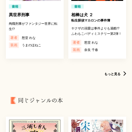
書籍
書籍
異世界刑事
相棒は犬 ２
転生探偵マカロンの事件簿
殉職刑事がファンタジー世界に転
ヤクザの溺愛は事件よりも過酷!?
生!?
ふわもこバディミステリー第2弾！
著者
愁堂 れな
著者
愁堂 れな
装画
うまのほねこ
装画
奈良 千春
もっと見る
同じジャンルの本