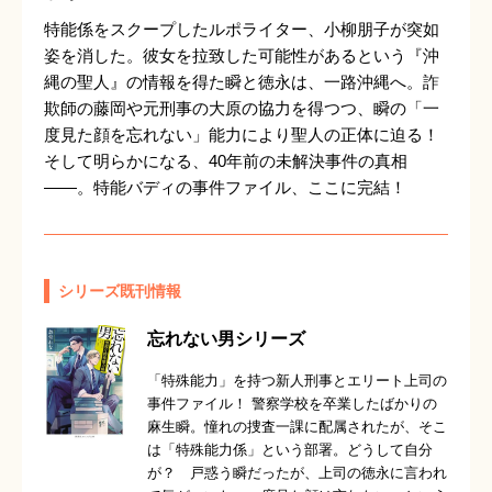
特能係をスクープしたルポライター、小柳朋子が突如
姿を消した。彼女を拉致した可能性があるという『沖
縄の聖人』の情報を得た瞬と徳永は、一路沖縄へ。詐
欺師の藤岡や元刑事の大原の協力を得つつ、瞬の「一
度見た顔を忘れない」能力により聖人の正体に迫る！
そして明らかになる、40年前の未解決事件の真相
――。特能バディの事件ファイル、ここに完結！
シリーズ既刊情報
忘れない男シリーズ
「特殊能力」を持つ新人刑事とエリート上司の
事件ファイル！ 警察学校を卒業したばかりの
麻生瞬。憧れの捜査一課に配属されたが、そこ
は「特殊能力係」という部署。どうして自分
が？ 戸惑う瞬だったが、上司の徳永に言われ