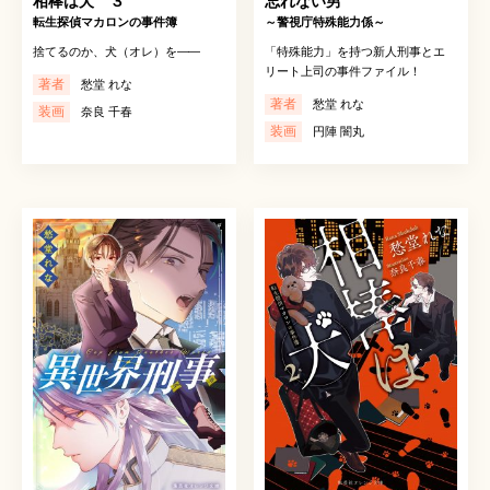
相棒は犬 ３
忘れない男
転生探偵マカロンの事件簿
～警視庁特殊能力係～
捨てるのか、犬（オレ）を
――
「特殊能力」を持つ新人刑事とエ
リート上司の事件ファイル！
著者
愁堂 れな
著者
愁堂 れな
装画
奈良 千春
装画
円陣 闇丸