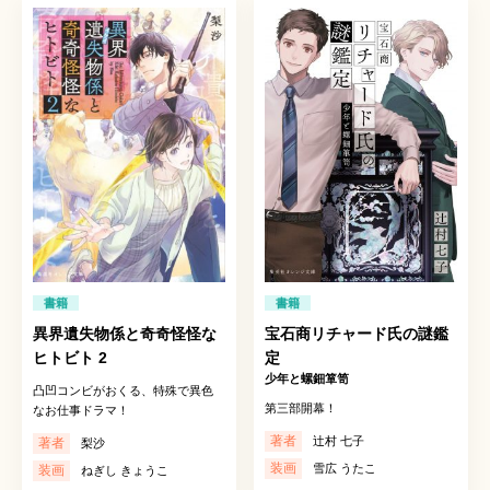
書籍
書籍
異界遺失物係と奇奇怪怪な
宝石商リチャード氏の謎鑑
ヒトビト 2
定
少年と螺鈿箪笥
凸凹コンビがおくる、特殊で異色
第三部開幕！
なお仕事ドラマ！
著者
辻村 七子
著者
梨沙
装画
雪広 うたこ
装画
ねぎし きょうこ