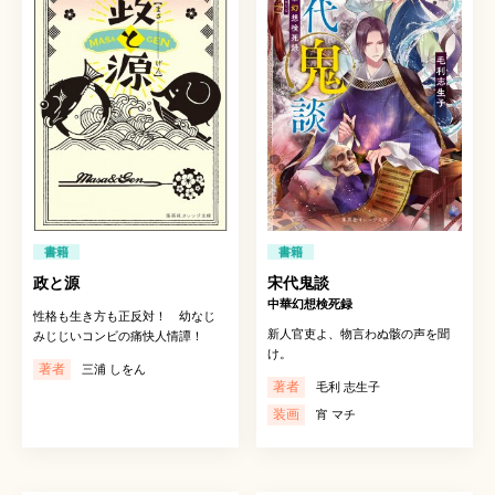
書籍
書籍
政と源
宋代鬼談
中華幻想検死録
性格も生き方も正反対！ 幼なじ
新人官吏よ、物言わぬ骸の声を聞
みじじいコンビの痛快人情譚！
け。
著者
三浦 しをん
著者
毛利 志生子
装画
宵 マチ