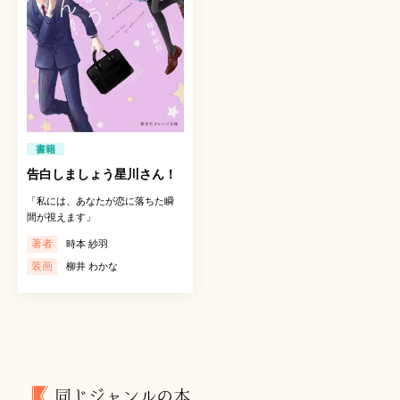
書籍
告白しましょう星川さん！
「私には、あなたが恋に落ちた瞬
間が視えます」
著者
時本 紗羽
装画
柳井 わかな
同じジャンルの本