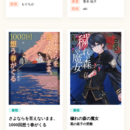
著者
青木 祐子
装画
もりちか
装画
uki
書籍
書籍
さよならを言えないまま、
穢れの森の魔女
黒の皇子の受難
1000回想う春がくる