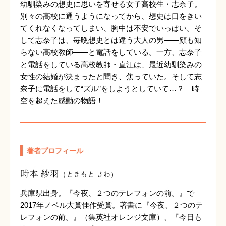
幼馴染みの想史に思いを寄せる女子高校生・志奈子。
別々の高校に通うようになってから、想史は口をきい
てくれなくなってしまい、胸中は不安でいっぱい。そ
して志奈子は、毎晩想史とは違う大人の男――顔も知
らない高校教師――と電話をしている。一方、志奈子
と電話をしている高校教師・直江は、最近幼馴染みの
女性の結婚が決まったと聞き、焦っていた。そして志
奈子に電話をして“ズル”をしようとしていて…？ 時
空を超えた感動の物語！
著者プロフィール
時本 紗羽
（ときもと さわ）
兵庫県出身。『今夜、２つのテレフォンの前。』で
2017年ノベル大賞佳作受賞。著書に『今夜、２つのテ
レフォンの前。』（集英社オレンジ文庫）、『今日も