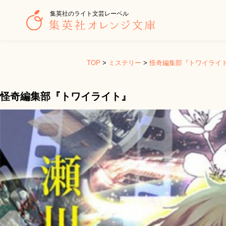
集英社のライト文芸レーベル
TOP
>
ミステリー
>
怪奇編集部『トワイライ
怪奇編集部『トワイライト』