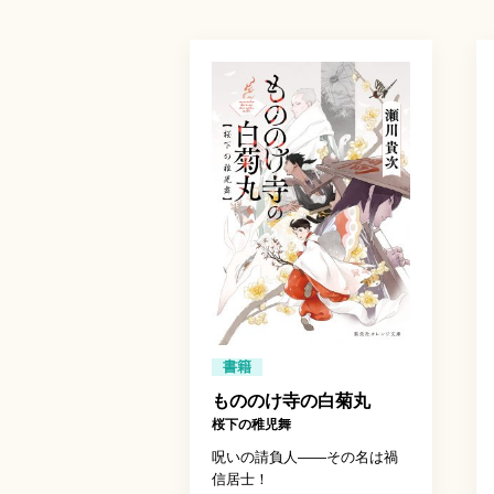
書籍
もののけ寺の白菊丸
桜下の稚児舞
呪いの請負人――その名は禍
信居士！