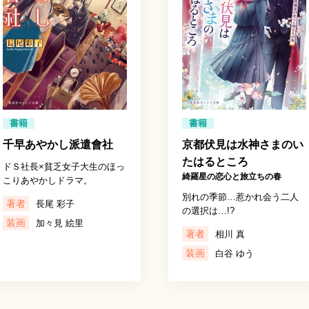
書籍
書籍
千早あやかし派遣會社
京都伏見は水神さまのい
たはるところ
ドＳ社長×貧乏女子大生のほっ
綺羅星の恋心と旅立ちの春
こりあやかしドラマ。
別れの季節…惹かれ会う二人
著者
長尾 彩子
の選択は…!?
装画
加々見 絵里
著者
相川 真
装画
白谷 ゆう