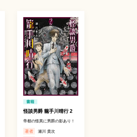
書籍
怪談男爵 籠手川晴行 2
帝都の怪異に男爵の影あり！
著者
瀬川 貴次