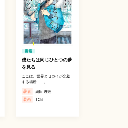
書籍
僕たちは同じひとつの夢
を見る
ここは、世界とセカイが交差
する場所――。
著者
縞田 理理
装画
TCB