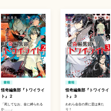
書籍
書籍
怪奇編集部『トワイライ
怪奇編集部『トワイライ
ト』２
ト』３
「死してなお、金に縛られる
われら会合の席に霊は来た
か……」
り！