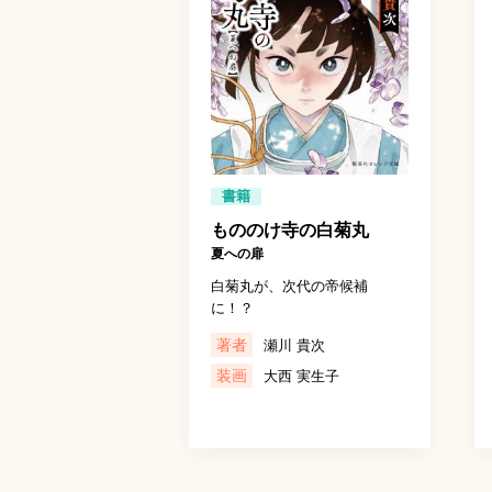
書籍
もののけ寺の白菊丸
夏への扉
白菊丸が、次代の帝候補
に！？
著者
瀬川 貴次
装画
大西 実生子