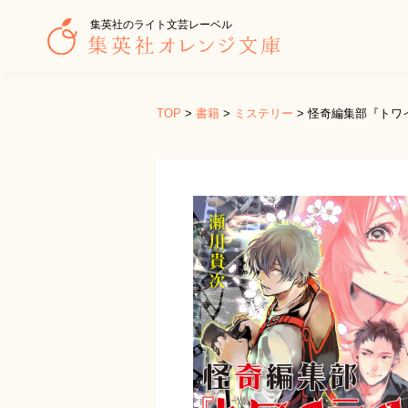
集英社のライト文芸レーベル
TOP
>
書籍
>
ミステリー
>
怪奇編集部『トワ