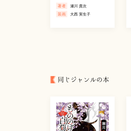
著者
瀬川 貴次
装画
大西 実生子
同じジャンルの本