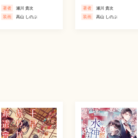
著者
著者
瀬川 貴次
瀬川 貴次
装画
装画
高山 しのぶ
高山 しのぶ