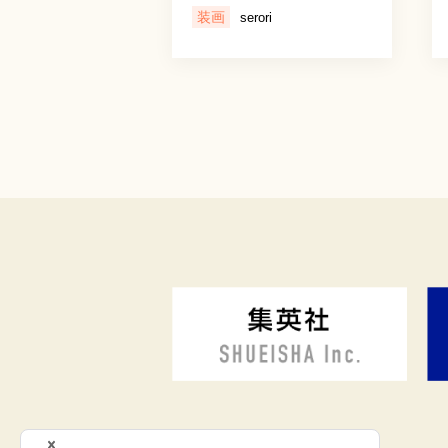
装画
serori