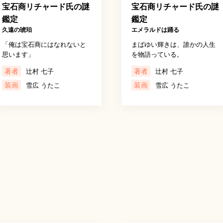
宝石商リチャード氏の謎
宝石商リチャード氏の謎
鑑定
鑑定
久遠の琥珀
エメラルドは踊る
「俺は宝石商にはなれないと
まばゆい輝きは、誰かの人生
思います」
を物語っている。
著者
著者
辻村 七子
辻村 七子
装画
装画
雪広 うたこ
雪広 うたこ