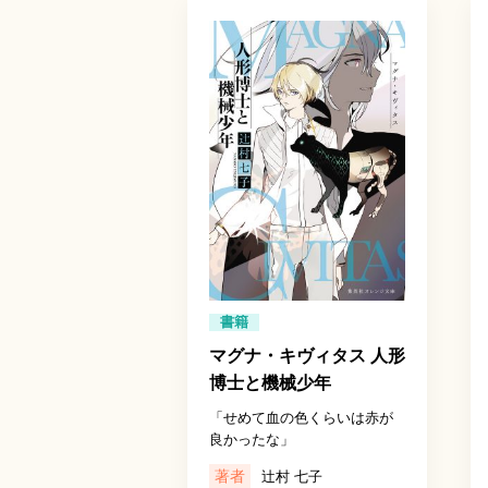
書籍
マグナ・キヴィタス 人形
博士と機械少年
「せめて血の色くらいは赤が
良かったな」
著者
辻村 七子