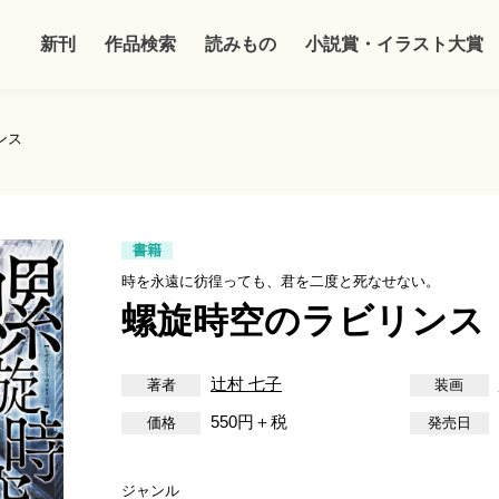
新刊
作品検索
読みもの
小説賞・イラスト大賞
ンス
書籍
時を永遠に彷徨っても、君を二度と死なせない。
螺旋時空のラビリンス
辻村 七子
550円＋税