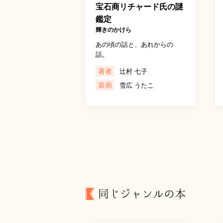
宝石商リチャード氏の謎
鑑定
輝きのかけら
あの頃の話と、あれからの
話。
著者
辻村 七子
装画
雪広 うたこ
同じジャンルの本