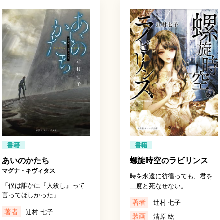
書籍
書籍
螺旋時空のラビリンス
あいのかたち
マグナ・キヴィタス
時を永遠に彷徨っても、君を
「僕は誰かに『人殺し』って
二度と死なせない。
言ってほしかった」
著者
辻村 七子
著者
辻村 七子
装画
清原 紘