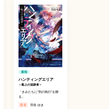
書籍
ハンティングエリア
～船上の追跡者～
「きみたちに“刑の執行”を贈
る」
著者
羽良 ゆき