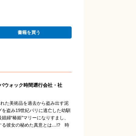
書籍を買う
バウォック時間遡行会社・社
われた美術品を過去から盗み出す泥
を盗み19世紀パリに逃亡した幼馴
娼婦“椿姫”マリーになりすまし、
る彼女の秘めた真意とは…!? 時