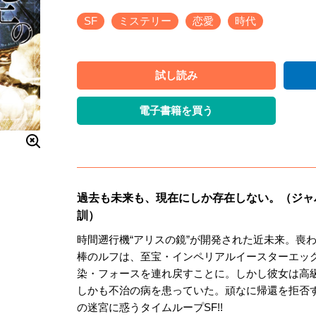
SF
ミステリー
恋愛
時代
試し読み
電子書籍を買う
過去も未来も、現在にしか存在しない。（ジャ
訓）
時間遡行機“アリスの鏡”が開発された近未来。喪
棒のルフは、至宝・インペリアルイースターエッグ
染・フォースを連れ戻すことに。しかし彼女は高級
しかも不治の病を患っていた。頑なに帰還を拒否す
の迷宮に惑うタイムループSF!!