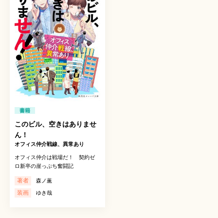
書籍
このビル、空きはありませ
ん！
オフィス仲介戦線、異常あり
オフィス仲介は戦場だ！ 契約ゼ
ロ新卒の崖っぷち奮闘記
著者
森ノ薫
装画
ゆき哉