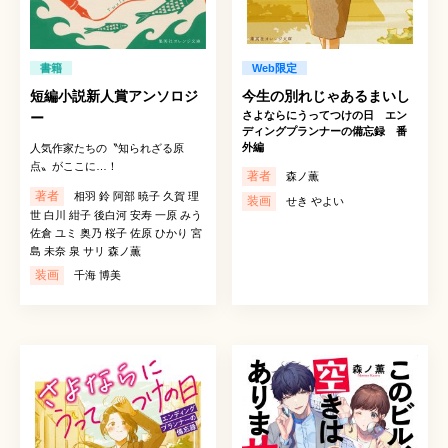
書籍
Web限定
短編小説新人賞アンソロジ
今生の別れじゃあるまいし
さよならにうってつけの日 エン
ー
ディングプランナーの備忘録 番
外編
人気作家たちの〝知られざる原
点〟がここに…！
著者
森ノ薫
著者
相羽 鈴 阿部 暁子 久賀 理
装画
せき やよい
世 白川 紺子 後白河 安寿 一原 みう
佐倉 ユミ 奥乃 桜子 佐原 ひかり 宮
島 未奈 泉 サリ 森ノ薫
装画
千海 博美