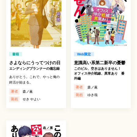
書籍
Web限定
さよならにうってつけの日
意識高い系第二新卒の憂鬱
エンディングプランナーの備忘録
このビル、空きはありません！
オフィス仲介戦線、異常あり 番
ありがとう。これで、やっと俺の
外編
終活が始まる。
著者
森ノ薫
著者
森ノ薫
装画
ゆき哉
装画
せき やよい