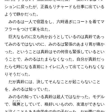
ションに戻ったが、正義もリチャードも仕事に出ている
ようで静かだった。
みのるは一人で宿題をし、六時過ぎにコートを着てマ
フラーをつけて家を出た。
巨大なものに立ち向かおうとしているのは真鈴であっ
てみのるではないのに、みのるは緊張のあまり胃が痛か
った。ということは真鈴はその何倍も緊張しているとい
うことで、みのるはたまらなくなった。自分が真鈴だっ
たら七時になる直前にトイレに入って出てこられなくな
りそうだった。
だが真鈴には、決してそんなことが起こらないこと
を、みのるは知っていた。
みのるの知っている真鈴は超人ではなかった。モデル
さっ
そう
で、
颯
爽
としていて、格好いいものの、友達ができない
と泣くこともある中学生の女の子だった。だが夢に向か