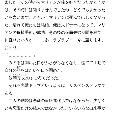
ました。その時からマリアンが俺を好きだったかどうか
は、その時には知りませんでしたね。どうでもよかった
とも言います。ともかくマリアンに死んでほしくなかっ
た。晴れて俺たちは結婚。俺は夫ドナーになって、マリ
アンの移植手術が成功、その後の仮面夫婦期間を経て、
仲直りというか
…
…
まあ、ラブラブ？ 今に至ります。
おわり」
「
…
…
…
…
…
…
」
みのるは開いた口がふさがらなくなり、慌てて手動で
あご
自分の
顎
をはたいて口を閉めた。
は
らん
ばん
じょう
波
瀾
万
丈
のすごろくだった。
それも恋愛ドラマというよりは、サスペンスドラマで
ある。
二人の結婚は恋愛の最終進化形ではなかった。少なく
とも恋愛だけの結末ではなかった。いろいろな出来事が