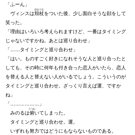
「ふーん」
ほお
づえ
ヴィンスは
頬
杖
をついた後、少し面白そうな顔をして
笑った。
「理由はいろいろ考えられますけど、一番はタイミング
じゃないですかね。あとは巡り合わせ」
「
…
…
タイミングと巡り合わせ」
「はい。ものすごく好きになれそうな人と巡り合ったと
しても、その時に何年も付き合った恋人がいたら、恋人
を替える人と替えない人がいるでしょう。こういうのが
タイミングと巡り合わせ。ざっくり言えば運、ですか
ね」
「
…
…
…
…
…
…
」
うつむ
みのるは
俯
いてしまった。
タイミングと巡り合わせ。運。
いずれも努力ではどうにもならないものである。