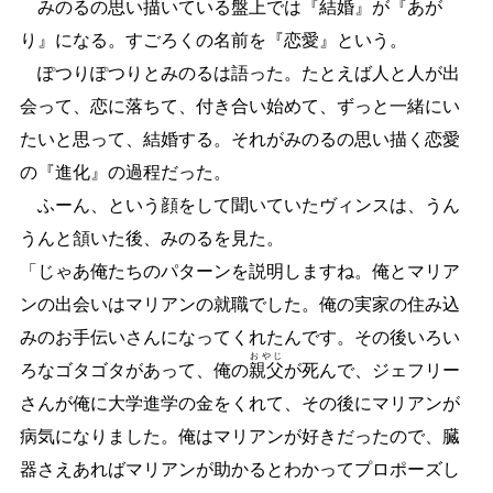
みのるの思い描いている盤上では『結婚』が『あが
り』になる。すごろくの名前を『恋愛』という。
ぽつりぽつりとみのるは語った。たとえば人と人が出
会って、恋に落ちて、付き合い始めて、ずっと一緒にい
たいと思って、結婚する。それがみのるの思い描く恋愛
の『進化』の過程だった。
ふーん、という顔をして聞いていたヴィンスは、うん
うんと頷いた後、みのるを見た。
「じゃあ俺たちのパターンを説明しますね。俺とマリア
ンの出会いはマリアンの就職でした。俺の実家の住み込
みのお手伝いさんになってくれたんです。その後いろい
おやじ
ろなゴタゴタがあって、俺の
親父
が死んで、ジェフリー
さんが俺に大学進学の金をくれて、その後にマリアンが
病気になりました。俺はマリアンが好きだったので、臓
器さえあればマリアンが助かるとわかってプロポーズし