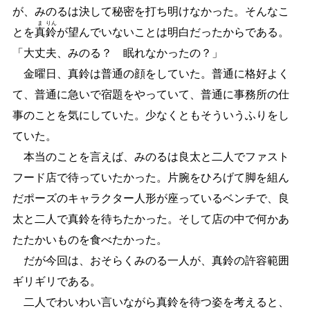
が、みのるは決して秘密を打ち明けなかった。そんなこ
ま
りん
とを
真
鈴
が望んでいないことは明白だったからである。
「大丈夫、みのる？ 眠れなかったの？」
金曜日、真鈴は普通の顔をしていた。普通に格好よく
て、普通に急いで宿題をやっていて、普通に事務所の仕
事のことを気にしていた。少なくともそういうふりをし
ていた。
本当のことを言えば、みのるは良太と二人でファスト
フード店で待っていたかった。片腕をひろげて脚を組ん
だポーズのキャラクター人形が座っているベンチで、良
太と二人で真鈴を待ちたかった。そして店の中で何かあ
たたかいものを食べたかった。
だが今回は、おそらくみのる一人が、真鈴の許容範囲
ギリギリである。
二人でわいわい言いながら真鈴を待つ姿を考えると、