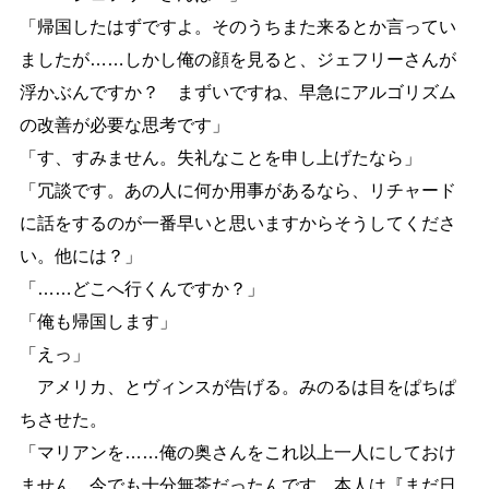
「帰国したはずですよ。そのうちまた来るとか言ってい
ましたが
…
…
しかし俺の顔を見ると、ジェフリーさんが
浮かぶんですか？ まずいですね、早急にアルゴリズム
の改善が必要な思考です」
「す、すみません。失礼なことを申し上げたなら」
「冗談です。あの人に何か用事があるなら、リチャード
に話をするのが一番早いと思いますからそうしてくださ
い。他には？」
「
…
…
どこへ行くんですか？」
「俺も帰国します」
「えっ」
アメリカ、とヴィンスが告げる。みのるは目をぱちぱ
ちさせた。
「マリアンを
…
…
俺の奥さんをこれ以上一人にしておけ
ません。今でも十分無茶だったんです。本人は『まだ日