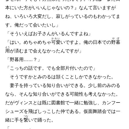
本にいた方がいいんじゃないの？』なんて言いますが
ね、いろいろ大変だし、寂しがっているのもわかってま
す。俺だって会いたいし」
「そういえばお子さんがいるんですよね」
かわい
や
ぼ
「はい。めちゃめちゃ
可愛
いですよ。俺の日本での
野
暮
よう
用
が済むまで会えなかったんですが」
「野暮用
…
…
？」
「こっちの話です。でも全部片付いたので」
そうですかとみのるは頷くことしかできなかった。
妻子を持っている知り合いができる。少し前のみのる
なら、そんな知り合いができる可能性も考えなかった。
だがヴィンスとは既に図書館で一緒に勉強し、カンフー
シューズを飛ばしっこした仲である。仮面舞踏会では一
つな
緒に手を
繋
いで踊った。
「
…
…
…
…
」