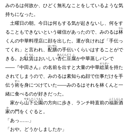
みのるは何故か、ひどく無礼なことをしているような気
持ちになった。
土曜日の朝。今日は何もする気が起きないし、何をす
りん
ることもできないという確信があったので、みのるは
林
くんの中華料理店に顔を出した。運が良ければ「手伝っ
はい
ぜん
てくれ」と言われ、
配
膳
の手伝いくらいはすることがで
だ
ちん
あん
にん
どう
ふ
きる。お
駄
賃
はおいしい
杏
仁
豆
腐
か中華蒸しパンで
そう
ざい
―
―
『中田さん』の名前を出すと大量の中華
総
菜
を持た
されてしまうので、みのるは素知らぬ顔で仕事だけを手
すべ
伝う
術
を身につけていた
―
―
みのるはそれを林くんと一
緒に食べるのが好きだった。
やま
した
こう
えん
ふく
しん
しゅ
家から
山
下
公
園
の方向に歩き、ランチ時直前の
福
新
酒
か
家
の門をくぐると。
「あっ
…
…
」
「おや。どうかしましたか」