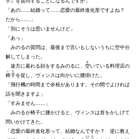
手』を質問することになるんですか」
「あの
…
…
結婚って
…
…
恋愛の最終進化形ですよね？
だから
…
…
」
「別にそうは思いませんけど」
「あっ」
みのるの質問は、最後まで言いもしないうちに空中分
解してしまった。
あ
途方に暮れる顔をするみのるに、
空
いている料理店の
い
す
椅
子
を促し、ヴィンスは向かいに腰掛けた。
「飛行機の時間まで余裕があります。その間でよければ
話を聞きますよ」
「すみません
…
…
」
みのるが椅子に腰かけると、ヴィンスは首をかしげて
問いかけてきた。
「恋愛の最終進化形って、結婚なんですか？ 逆に教え
ぶん
き