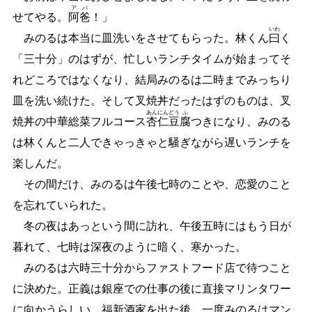
アパ
せてやる。
阿爸
！」
いわ
みのるは本当に皿洗いをさせてもらった。林くん
曰
く
「三十分」のはずが、忙しいランチタイムが始まってそ
れどころではなくなり、結局みのるは二時までみっちり
皿を洗い続けた。そして叉焼丼だったはずのものは、叉
あん
にん
どう
ふ
焼丼の中華総菜フルコース
杏
仁
豆
腐
つきになり、みのる
は林くんと二人できゃっきゃと騒ぎながら遅いランチを
楽しんだ。
その間だけ、みのるは午後七時のことや、恋愛のこと
を忘れていられた。
冬の夜はあっという間に訪れ、午後五時にはもう日が
暮れて、七時は深夜のように暗く、寒かった。
みのるは六時三十分からファストフード店で待つこと
に決めた。正義は銀座での仕事の後に直接マリンタワー
に向かうらしい。福新酒家を出た後、一度みのるはマン