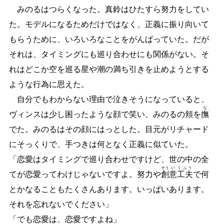
みのるはつらくなった。真鈴はひたすら努力をしてい
た。モデルになるためだけではなく、正義に振り向いて
もらうために、いろいろなことをがんばっていた。だが
それは、タイミングにも巡り合わせにも関係がない。そ
れはどこか空を巡る星や潮の満ち引きを止めようとする
ような行為に思えた。
自分でもわからない理由で泣きそうになっていると、
な
ヴィンスは少し困ったような顔で笑い、みのるの頬を
撫
でた。みのるはその顔にはっとした。目元がリチャード
にそっくりで、手つきは何となく正義に似ていた。
「恋愛はタイミングで巡り合わせですけど、世の中の全
そう
い
くふう
てが恋愛ってわけじゃないですよ。努力や
創
意
工夫
で何
とかなることもたくさんあります。いっぱいあります。
それを忘れないでください」
「でも恋愛は、恋愛ですよね」