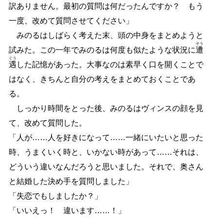
訳ありません。最初の質問は何だったんですか？ もう
一度、改めて質問させてください」
みのるはしばらく考えた末、頭の中身をまとめようと
そう
試みた。この一年でみのるは何度も似たような状況に
遭
ぐう
遇
した記憶があった。大事なのは素早く口を開くことで
はなく、きちんと自分の考えをまとめておくことであ
る。
しっかり時間をとった後、みのるはヴィンスの顔を見
て、改めて質問した。
「人が
…
…
人を好きになって
…
…
一緒にいたいと思った
時、うまくいく時と、いかない時があって
…
…
それは、
どういう違いなんだろうと思いました。それで、奥さん
と結婚した決め手を質問しました」
「失恋でもしましたか？」
「いいえっ！ 違います
…
…
！」