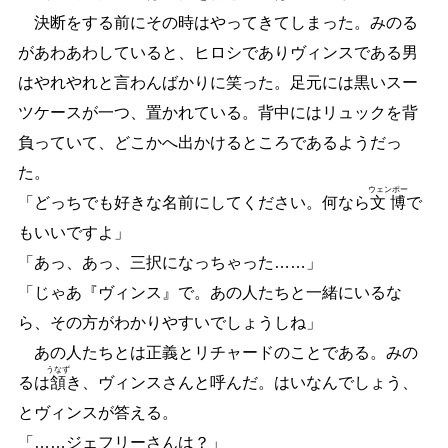
決断をする前にその時はやってきてしまった。みのる
があわあわしていると、ヒロシでありヴィンスである男
はやれやれと言わんばかりに笑った。足元には黒いスー
ツケースが一つ、置かれている。背中にはリュックを背
負っていて、どこかへ出かけるところであるようだっ
た。
ウェンポー
「どっちでも好きな名前にしてください。何なら
文博
で
もいいですよ」
「あっ、あっ、三択になっちゃった
…
…
」
「じゃあ『ヴィンス』で。あの人たちと一緒にいるな
ら、その方がわかりやすいでしょうしね」
あの人たちとは正義とリチャードのことである。みの
うなず
るは
頷
き、ヴィンスさんと呼んだ。はいなんでしょう、
とヴィンスが答える。
「
…
…
ジェフリーさんは？」