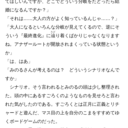
てほしいんですが、どこでどういう
分
岐
をたどったら結
婚になるんですか？」
「それは
…
…
大人の方がよく知っているんじゃ
…
…
？」
「大人になるといろんな分岐が見えてくるので、逆にそ
たど
ういう『最終進化』に
辿
り着くばかりじゃなくなります
ね。アナザールートが開放されまくっている状態という
か」
「は、はあ」
「みのるさんが考えるのは？ どういうシナリオなんで
すか」
シナリオ。そう言われるとみのるの頭は少し整理され
た。頭の中にあるすごろくのようなものを見せろと言わ
れた気がしたのである。すごろくとは正月に正義とリチ
ャードと遊んだ、マス目の上を自分のこまをすすめてゆ
くボードゲームのだった。