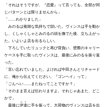
「それはそうですが、『恋愛』って言っても、全部が同
じパターンとは限りませんから」
「
…
…
わかりました」
みのるは複雑な気持ちで頷いた。ヴィンスは手を動か
し、くしゃくしゃとみのるの頭を撫でた後、立ち上がっ
た。いよいよ店を出るらしい。
下ろしていたリュックと再び背負い、壁際のキャリー
ケースを手に取ったヴィンスは、最後にみのるを振り返
った。
「言い忘れていました。よければ中田さんとリチャード
に、俺から伝えてください。『ゴンヘイ』って」
「ごんへい
…
…
またねってことですか？」
「そのまま言えば伝わりますよ。それじゃあまた、どこ
かで」
だて
最後に
伊達
に手を振って、大荷物のヴィンスは店を出