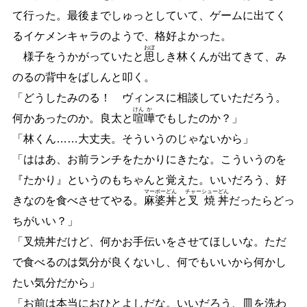
て行った。最後までしゅっとしていて、ゲームに出てく
るイケメンキャラのようで、格好よかった。
おぼ
様子をうかがっていたと
思
しき林くんが出てきて、み
のるの背中をばしんと叩く。
「どうしたみのる！ ヴィンスに相談していただろう。
けん
か
何かあったのか。良太と
喧
嘩
でもしたのか？」
「林くん
…
…
大丈夫。そういうのじゃないから」
「ははあ、お前ランチをたかりにきたな。こういうのを
『たかり』というのもちゃんと覚えた。いいだろう、好
マー
ボー
どん
チャーシュー
どん
きなのを食べさせてやる。
麻
婆
丼
と
叉焼
丼
だったらどっ
ちがいい？」
「叉焼丼だけど、何かお手伝いをさせてほしいな。ただ
で食べるのは気分が良くないし、何でもいいから何かし
たい気分だから」
「お前は本当におひとよしだな。いいだろう、皿を洗わ