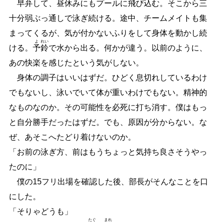
早弁して、昼休みにもプールに飛び込む。そこから三
十分弱ぶっ通しで泳ぎ続ける。途中、チームメイトも集
まってくるが、気が付かないふりをして身体を動かし続
よ
れい
ける。
予
鈴
で水から出る。何かが違う。以前のように、
あの快楽を感じたという気がしない。
身体の調子はいいはずだ。ひどく息切れしているわけ
でもないし、泳いでいて体が重いわけでもない。精神的
なものなのか。その可能性を必死に打ち消す。僕はもっ
と自分勝手だったはずだ。でも、原因が分からない。な
ぜ、あそこへたどり着けないのか。
「お前の泳ぎ方、前はもうちょっと気持ち良さそうやっ
たのに」
僕の15フリ出場を確認した後、部長がそんなことを口
にした。
「そりゃどうも」
たぐ
まれ