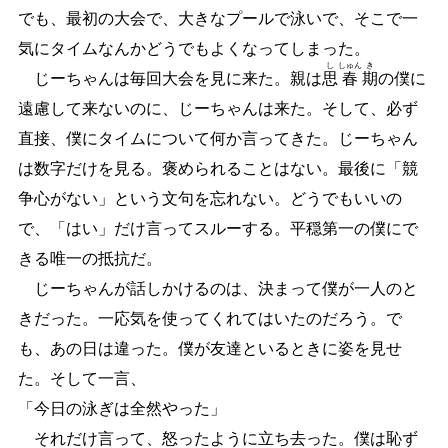
でも、最初の大会で、大きなプールで泳いで、そこで一
気にタイムなんかどうでもよくなってしまった。
し
しゅん
き
じーちゃんは毎回大会を見に来た。親は
思
春
期
の僕に
遠慮して来ないのに、じーちゃんは来た。そして、必ず
直接、僕にタイムについて何か言ってきた。じーちゃん
は数字だけを見る。褒められることはない。最後に「競
争心がない」という文句を忘れない。どうでもいいの
で、「はい」だけ言ってスルーする。平穏第一の僕にで
きる唯一の抵抗だ。
じーちゃんが話しかけるのは、決まって僕が一人のと
きだった。一応気を使ってくれてはいたのだろう。で
も、あの日は違った。僕が友達といるときに姿を見せ
た。そして一言、
「今日の泳ぎは全然やった」
それだけ言って、怒ったように立ち去った。僕は恥ず