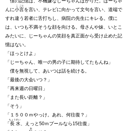
僕の記憶は、不機嫌なじーちゃんばかりだ。ばーちゃ
こ
ごと
んに
小
言
を言い、テレビに向かって文句を言い、道端で
すれ違う若者に舌打ちし、病院の先生にキレる。僕に
は、いつも不満そうな顔を向ける。母さんや妹、いとこ
みたいに、じーちゃんの笑顔を真正面から受け止めた記
憶はない。
「ほっとけよ」
「じーちゃん、唯一の男の子に期待してたもんね」
僕を無視して、あいつは話を続ける。
「最後の大会いつ？」
「再来週の日曜日」
「また長い距離？」
「そう」
「１５００ｍやっけ。あれ、何往復？」
ちょう
すい
「
長
水
、えっと50ｍプールなら15往復」
あ