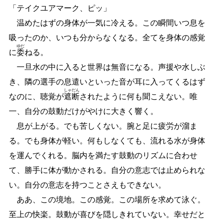
「テイクユアマーク、ピッ」
温めたはずの身体が一気に冷える。この瞬間いつ息を
吸ったのか、いつも分からなくなる。全てを身体の感覚
ゆだ
に
委
ねる。
一旦水の中に入ると世界は無音になる。声援や水しぶ
き、隣の選手の息遣いといった音が耳に入ってくるはず
しゃ
だん
なのに、聴覚が
遮
断
されたように何も聞こえない。唯
一、自分の鼓動だけがやけに大きく響く。
息が上がる。でも苦しくない。腕と足に疲労が溜ま
る。でも身体が軽い。何もしなくても、流れる水が身体
を運んでくれる。脳内を満たす鼓動のリズムに合わせ
て、勝手に体が動かされる。自分の意志では止められな
い。自分の意志を持つことさえもできない。
ああ、この境地。この感覚。この場所を求めて泳ぐ。
至上の快楽。鼓動が喜びを隠しきれていない。幸せだと