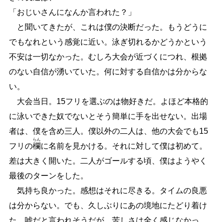
「おじいさんになんか言われた？」
と聞いてきたが、これは僕の決断だった。もうどうに
でもなれという感覚に近い。泳ぎ切れるかどうかという
不安は一切なかった。むしろ大会が近づくにつれ、根拠
のない自信が湧いていた。何に対する自信かは分からな
い。
大会当日。15フリを選ぶのは物好きだ。よほど本格的
に泳いできた奴でないとそう簡単に手を出せない。出場
者は、僕を含め三人。僕以外の二人は、他の大会でも15
らん
フリの
欄
に名前を見かける。それに対して僕は初めて。
差は大きく開いた。二人がゴールする頃、僕はようやく
最後のターンをした。
気持ち良かった。感想はそれに尽きる。タイムの良悪
は分からない。でも、久しぶりにあの境地にたどり着け
た。嘘だと言われそうだが、苦しさは全く感じなかっ