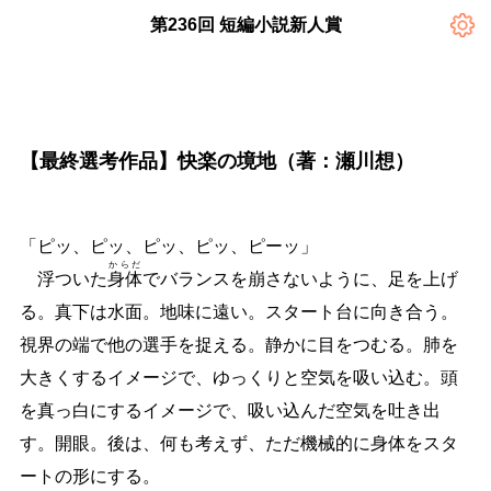
第236回 短編小説新人賞
【最終選考作品】快楽の境地（著：瀬川想）
「ピッ、ピッ、ピッ、ピッ、ピーッ」
からだ
浮ついた
身体
でバランスを崩さないように、足を上げ
る。真下は水面。地味に遠い。スタート台に向き合う。
視界の端で他の選手を捉える。静かに目をつむる。肺を
大きくするイメージで、ゆっくりと空気を吸い込む。頭
を真っ白にするイメージで、吸い込んだ空気を吐き出
す。開眼。後は、何も考えず、ただ機械的に身体をスタ
ートの形にする。