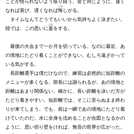
ことが悟られないよう取り
繕
う。皆と同じように、速く
くや
なれば喜び、遅くなれば
悔
しがる。
タイムなんてどうでもいいから気持ちよく泳ぎたい。
ふた
陸では、この思いに
蓋
をする。
最後の大会まで一か月を切っている。なのに最近、あ
の境地にたどり着くことができない。むしろ遠ざかって
いる気がする。
長距離選手は僕だけなので、練習は必然的に短距離の
メニューが多くなる。部長には謝られるが、あの境地と
距離はあまり関係ない。確かに、長い距離を泳いだ方が
たどり着きやすい。短距離では、そこに至らぬまま終わ
りが来てしまう。でも、前は一瞬であの境地にたどり着
けていたのだ。水に全身を沈めることが合図となるかの
ように、思い切り壁をければ、無音の世界が広がった。