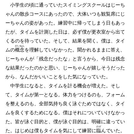
小学生の頃に通っていたスイミングスクールはじーち
ゃんの散歩コースにあったので、大体いつも観覧席にじ
ーちゃんの姿があった。練習中に帰ってしまう日もあっ
たが、タイムを計測した日は、必ず僕が更衣室から出て
くるのを待っていた。そして、結果を聞く。僕は、タイ
がい
ねん
ムの
概
念
を理解していなかった。聞かれるままに答え、
じーちゃんが「残念だったな」と言うから、今日は残念
な結果だったのかと思い、じーちゃんが嬉しそうだった
から、なんだかいいことをした気になっていた。
中学生になると、タイムを計る機会が増えた。そし
て、タイムが第一となる。体力をつけるのも、フォーム
を整えるのも、全部気持ち良く泳ぐためではなく、タイ
ムを良くするためになる。僕はそれについていけなかっ
た。皆が泳ぐ目的と、僕が泳ぐ目的は、明確に違ってい
のぞ
た。はじめは僕もタイムを気にして練習に
臨
んでいた。