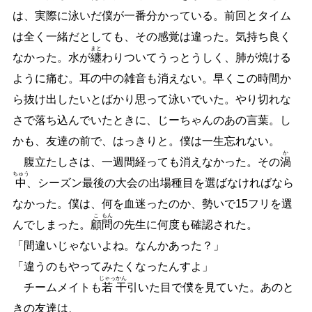
は、実際に泳いだ僕が一番分かっている。前回とタイム
は全く一緒だとしても、その感覚は違った。気持ち良く
まと
なかった。水が
纏
わりついてうっとうしく、肺が焼ける
ように痛む。耳の中の雑音も消えない。早くこの時間か
ら抜け出したいとばかり思って泳いでいた。やり切れな
さで落ち込んでいたときに、じーちゃんのあの言葉。し
かも、友達の前で、はっきりと。僕は一生忘れない。
か
腹立たしさは、一週間経っても消えなかった。その
渦
ちゅう
中
、シーズン最後の大会の出場種目を選ばなければなら
なかった。僕は、何を血迷ったのか、勢いで15フリを選
こ
もん
んでしまった。
顧
問
の先生に何度も確認された。
「間違いじゃないよね。なんかあった？」
「違うのもやってみたくなったんすよ」
じゃっ
かん
チームメイトも
若
干
引いた目で僕を見ていた。あのと
きの友達は、