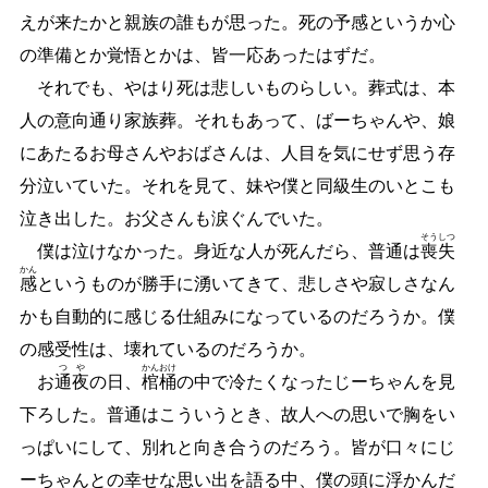
えが来たかと親族の誰もが思った。死の予感というか心
の準備とか覚悟とかは、皆一応あったはずだ。
それでも、やはり死は悲しいものらしい。葬式は、本
人の意向通り家族葬。それもあって、ばーちゃんや、娘
にあたるお母さんやおばさんは、人目を気にせず思う存
分泣いていた。それを見て、妹や僕と同級生のいとこも
泣き出した。お父さんも涙ぐんでいた。
そう
しつ
僕は泣けなかった。身近な人が死んだら、普通は
喪
失
かん
感
というものが勝手に湧いてきて、悲しさや寂しさなん
かも自動的に感じる仕組みになっているのだろうか。僕
の感受性は、壊れているのだろうか。
つや
かん
おけ
お
通夜
の日、
棺
桶
の中で冷たくなったじーちゃんを見
下ろした。普通はこういうとき、故人への思いで胸をい
っぱいにして、別れと向き合うのだろう。皆が口々にじ
ーちゃんとの幸せな思い出を語る中、僕の頭に浮かんだ