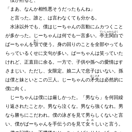
僕が黙ると、
「まあ、なんか相性悪そうだったもんね」
と言った。誰と、は言わなくても分かる。
水泳以外でも、僕はじーちゃんの言動にムカつくこと
てい
しゅ
かん
ぱく
が多かった。じーちゃんは何でも一言多い。
亭
主
関
白
で
あご
ばーちゃんを
顎
で使う。身の回りのことを全部やっても
らっているくせに文句が多い。ばーちゃんは笑っていた
けれど、正直目に余る。一方で、子供や孫への愛情はす
さまじい。ただし、女限定。娘二人で息子はいない。孫
ほこ
さき
は僕と妹といとこの三人。じーちゃんの
矛
先
は必然的に
僕に向く。
じーちゃんは僕には厳しかった。「男なら」を何回繰
り返されたことか。男なら泣くな。男なら強くなれ。男
なら勝ちにこだわれ。僕の泳ぎを見て男らしくないと言
めめ
い、僕がばーちゃんを手伝うのを見て
女々
しいと言う。