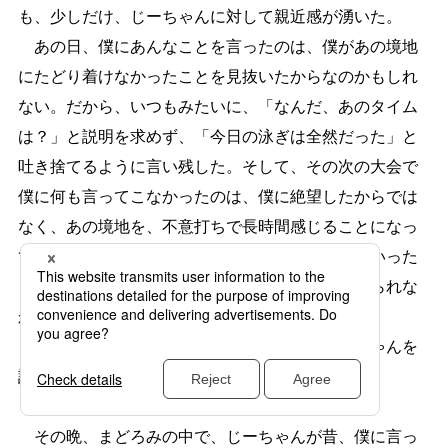
も、少しだけ、じーちゃんに対して親近感が湧いた。
あの日、僕にあんなことを言ったのは、僕があの境地
にたどり着けなかったことを見抜いたからなのかもしれ
ない。だから、いつもみたいに、「なんだ、あのタイム
は？」と説明を求めず、「今日の泳ぎは全然だった」と
吐き捨てるように言い残した。そして、その次の大会で
僕に何も言ってこなかったのは、僕に絶望したからでは
なく、あの境地を、不意打ちで長時間感じることになっ
てしまったからだろう。僕の帰宅と一緒に帰っていった
ということは、大会が幕を閉じるまで夢から覚められな
かったということかもしれない。
そう、思うことにした。怒りが薄まる。じーちゃんを
許してあげてもいい気がした。
その晩、まどろみの中で、じーちゃんが昔、僕に言っ