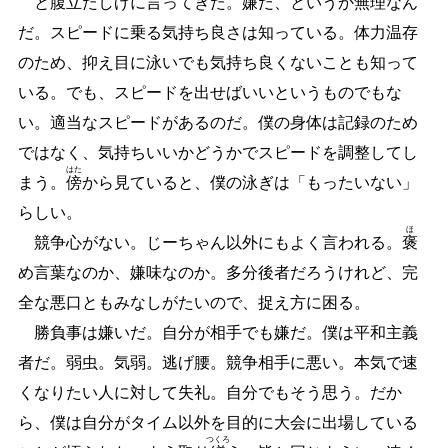
と腹立たしげに言ってきた。嫌だ、というか無理なん
だ。スピードに乗る気持ち良さは知っている。体力温存
のため、抑え目に泳いでも気持ち良くないことも知って
いる。でも、スピードを出せばいいというものでもな
い。適当なスピードがあるのだ。僕の身体は記録のため
ではなく、気持ちいいかどうかでスピードを調整してし
はた
まう。
傍
から見ていると、僕の泳ぎは「もったいない」
らしい。
ほ
競争心がない。じーちゃん以外にもよく言われる。
褒
め言葉なのか、嫌味なのか。多分後者だろうけれど、完
全な悪口ともみなしがたいので、捉え方に困る。
勝負事は嫌いだ。自分が相手でも嫌だ。僕は平和主義
者だ。弱虫。気弱。逃げ腰。競争相手に悪い。本気で速
くなりたい人に対して失礼。自分でもそう思う。だか
ら、僕は自分がタイム以外を目的に大会に出場している
つくろ