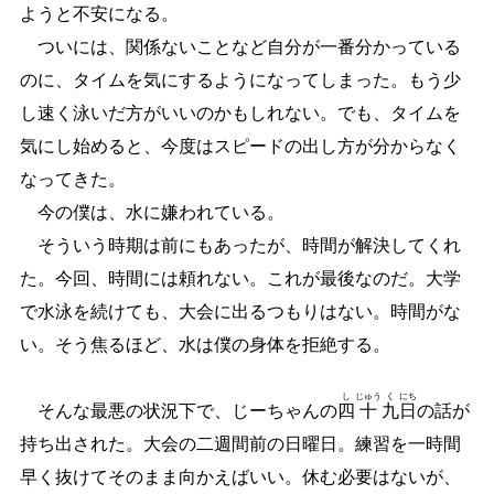
ようと不安になる。
ついには、関係ないことなど自分が一番分かっている
のに、タイムを気にするようになってしまった。もう少
し速く泳いだ方がいいのかもしれない。でも、タイムを
気にし始めると、今度はスピードの出し方が分からなく
なってきた。
今の僕は、水に嫌われている。
そういう時期は前にもあったが、時間が解決してくれ
た。今回、時間には頼れない。これが最後なのだ。大学
で水泳を続けても、大会に出るつもりはない。時間がな
い。そう焦るほど、水は僕の身体を拒絶する。
し
じゅう
く
にち
そんな最悪の状況下で、じーちゃんの
四
十
九
日
の話が
持ち出された。大会の二週間前の日曜日。練習を一時間
早く抜けてそのまま向かえばいい。休む必要はないが、