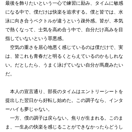
最後を飾りたいという一心で練習に
励
み、タイムに敏感
になる中で、僕だけは快楽を追求する。僕と皆では、水
泳に向き合うベクトルが違うという疎外感。皆が、本気
で熱くなって、士気を高め合う中で、自分だけ高みを目
指していないという罪悪感。
空気の重さを居心地悪く感じているのは僕だけで、実
は、皆これも青春だと明るくとらえているのかもしれな
い。だとしたら、うまく泳げていない自分が馬鹿みたい
だ。
本人の宣言通り、部長のタイムはエントリーシートを
提出した翌日から好転し始めた。この調子なら、インタ
ーハイも夢じゃない。
一方、僕の調子は戻らない。焦りが生まれる。このま
ま、一生あの快楽を感じることができなかったらどうし