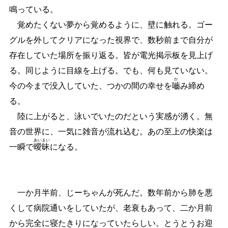
鳴っている。
覚めたくない夢から覚めるように、壁に触れる。ゴー
グルを外してクリアになった視界で、数秒前まで自分が
存在していた場所を振り返る。皆が電光掲示板を見上げ
る。同じように目線を上げる。でも、何も見ていない。
か
今の今まで没入していた、つかの間の幸せを
嚙
み締め
る。
陸に上がると、泳いでいたのだという実感が湧く。無
音の世界に、一気に雑音が流れ込む。あの至上の快楽は
あい
まい
一瞬で
曖
昧
になる。
一か月半前、じーちゃんが死んだ。数年前から肺を悪
くして病院通いをしていたが、老衰もあって、二か月前
から完全に寝たきりになっていたらしい。とうとうお迎