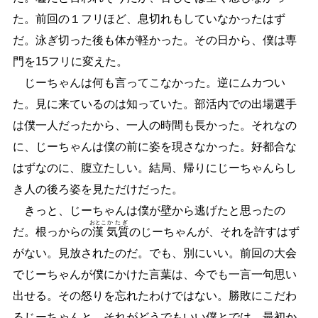
た。前回の１フリほど、息切れもしていなかったはず
だ。泳ぎ切った後も体が軽かった。その日から、僕は専
門を15フリに変えた。
じーちゃんは何も言ってこなかった。逆にムカつい
た。見に来ているのは知っていた。部活内での出場選手
は僕一人だったから、一人の時間も長かった。それなの
に、じーちゃんは僕の前に姿を現さなかった。好都合な
はずなのに、腹立たしい。結局、帰りにじーちゃんらし
き人の後ろ姿を見ただけだった。
きっと、じーちゃんは僕が壁から逃げたと思ったの
おとこ
かたぎ
だ。根っからの
漢
気質
のじーちゃんが、それを許すはず
がない。見放されたのだ。でも、別にいい。前回の大会
でじーちゃんが僕にかけた言葉は、今でも一言一句思い
出せる。その怒りを忘れたわけではない。勝敗にこだわ
るじーちゃんと、それがどうでもいい僕とでは、最初か