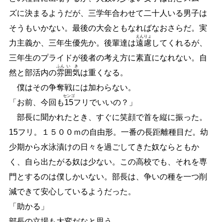
ズに決まるようだが、三学年合わせて二十人いる男子は
そうもいかない。最後の大会ともなればなおさらだ。実
えん
りょ
力主義か、三年生優先か。後輩達は
遠
慮
してくれるが、
三年生のプライドが後者の考え方に素直になれない。自
ふん
い
き
然と部活内の
雰
囲
気
は重くなる。
僕はその争奪戦には加わらない。
センゴ
「お前、今回も
15
フリでいいの？」
部長に聞かれたとき、すぐに笑顔で首を縦に振った。
15フリ。１５００ｍの自由形。一番の長距離種目だ。幼
少期から水泳漬けの日々を過ごしてきた奴ならともか
く、自ら出たがる奴は少ない。この高校でも、それを専
門とするのは僕しかいない。部長は、争いの種を一つ削
減できて安心しているようだった。
「助かる」
部長の立場も大変だなと思う。