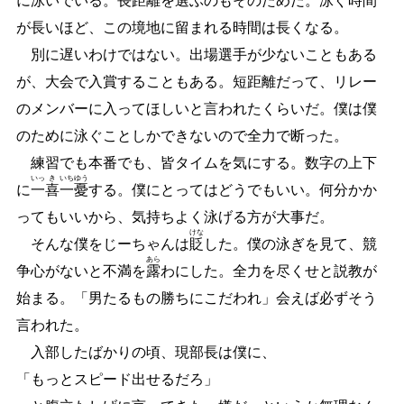
に泳いでいる。長距離を選ぶのもそのためだ。泳ぐ時間
が長いほど、この境地に留まれる時間は長くなる。
別に遅いわけではない。出場選手が少ないこともある
が、大会で入賞することもある。短距離だって、リレー
のメンバーに入ってほしいと言われたくらいだ。僕は僕
のために泳ぐことしかできないので全力で断った。
練習でも本番でも、皆タイムを気にする。数字の上下
いっ
き
いち
ゆう
に
一
喜
一
憂
する。僕にとってはどうでもいい。何分かか
ってもいいから、気持ちよく泳げる方が大事だ。
けな
そんな僕をじーちゃんは
貶
した。僕の泳ぎを見て、競
あら
争心がないと不満を
露
わにした。全力を尽くせと説教が
始まる。「男たるもの勝ちにこだわれ」会えば必ずそう
言われた。
入部したばかりの頃、現部長は僕に、
「もっとスピード出せるだろ」