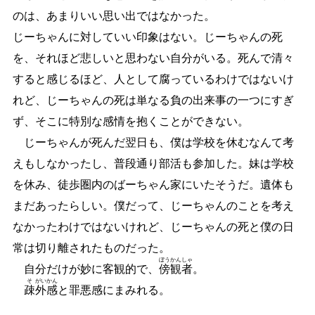
のは、あまりいい思い出ではなかった。
じーちゃんに対していい印象はない。じーちゃんの死
を、それほど悲しいと思わない自分がいる。死んで清々
すると感じるほど、人として腐っているわけではないけ
れど、じーちゃんの死は単なる負の出来事の一つにすぎ
ず、そこに特別な感情を抱くことができない。
じーちゃんが死んだ翌日も、僕は学校を休むなんて考
えもしなかったし、普段通り部活も参加した。妹は学校
を休み、徒歩圏内のばーちゃん家にいたそうだ。遺体も
まだあったらしい。僕だって、じーちゃんのことを考え
なかったわけではないけれど、じーちゃんの死と僕の日
常は切り離されたものだった。
ぼう
かん
しゃ
自分だけが妙に客観的で、
傍
観
者
。
そ
がい
かん
疎
外
感
と罪悪感にまみれる。