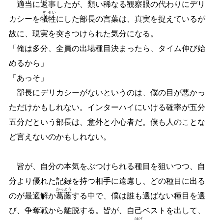
適当に返事したが、
類
い
稀
なる観察眼の代わりにデリ
ぎ
せい
カシーを
犠
牲
にした部長の言葉は、真実を捉えているが
故に、現実を突きつけられた気分になる。
「俺は多分、全員の出場種目決まったら、タイム伸び始
めるから」
「あっそ」
部長にデリカシーがないというのは、僕の目が悪かっ
ただけかもしれない。インターハイにいける確率が五分
五分だという部長は、意外と小心者だ。僕も人のことな
ど言えないのかもしれない。
皆が、自分の本気をぶつけられる種目を狙いつつ、自
分より優れた記録を持つ相手に遠慮し、どの種目に出る
かっ
とう
のが最適解か
葛
藤
する中で、僕は誰も選ばない種目を選
び、争奪戦から離脱する。皆が、自己ベストを出して、
はげ