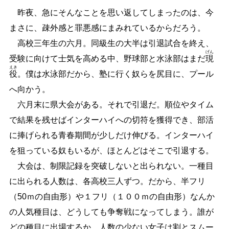
昨夜、急にそんなことを思い返してしまったのは、今
まさに、疎外感と罪悪感にまみれているからだろう。
高校三年生の六月。同級生の大半は引退試合を終え、
げん
受験に向けて士気を高める中、野球部と水泳部はまだ
現
えき
役
。僕は水泳部だから、塾に行く奴らを尻目に、プール
へ向かう。
六月末に県大会がある。それで引退だ。順位やタイム
で結果を残せばインターハイへの切符を獲得でき、部活
に捧げられる青春期間が少しだけ伸びる。インターハイ
を狙っている奴もいるが、ほとんどはそこで引退する。
大会は、制限記録を突破しないと出られない。一種目
に出られる人数は、各高校三人ずつ。だから、半フリ
（50ｍの自由形）や１フリ（１００ｍの自由形）なんか
の人気種目は、どうしても争奪戦になってしまう。誰が
どの種目に出場するか、人数の少ない女子は割とスムー