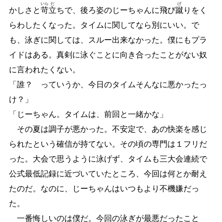
いら
だ
げ
かしさと
苛
立
ちで、後ろ姿のじーちゃんに飛び
蹴
りをく
らわしたくなった。タイムに関してなら別にいい。で
も、泳ぎに関しては、スルー出来なかった。僕にもプラ
イドはある。真剣に泳ぐことに向き合ったことがない奴
に言われたくない。
「誰？ っていうか、今日のタイムそんなに悪かったっ
け？」
「じーちゃん。タイムは、前回と一緒かな」
その夏は調子が悪かった。不安定で、あの快楽を感じ
られたという確信が持てない。その頃の専門は１フリだ
った。大会で思うように泳げず、タイムも三大会連続で
公式最低記録に近づいていたところ、今回は何とか耐え
たのだ。なのに、じーちゃんはいつもより不機嫌だっ
た。
一番悔しいのは僕だ。今回の泳ぎが最悪だったこと