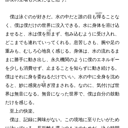
はばか
僕は泳ぐのが好きだ。水の中だと誰の目も
憚
ることな
く、僕は僕だけの世界に没入できる。水に身体を溶け込
こば
ませると、水は僕を
拒
まず、包み込むように受け入れ、
どこまでも連れていってくれる。息苦しさも、腕や足の
重みも、むしろ心地良く感じる。身体は、水の流れるま
まに勝手に動き出し、永久機関のように僕のエネルギー
を少しも消費せず、止まることを知らずに動き続ける。
僕はそれに身を委ねるだけでいい。水の中に全身を沈め
と
ると、妙に感覚が
研
ぎ澄まされる。なのに、気付けば世
界は無音になる。無音になった世界で、僕は自分の鼓動
だけを感じる。
至上の快楽。
僕は、記録に興味がない。この境地に至りたいがため