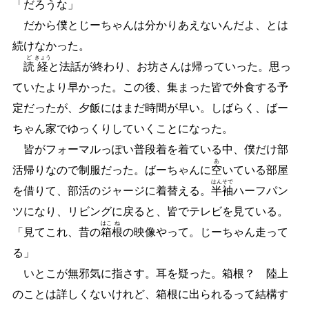
「だろうな」
だから僕とじーちゃんは分かりあえないんだよ、とは
続けなかった。
ど
きょう
読
経
と法話が終わり、お坊さんは帰っていった。思っ
ていたより早かった。この後、集まった皆で外食する予
定だったが、夕飯にはまだ時間が早い。しばらく、ばー
ちゃん家でゆっくりしていくことになった。
皆がフォーマルっぽい普段着を着ている中、僕だけ部
あ
活帰りなので制服だった。ばーちゃんに
空
いている部屋
はん
そで
を借りて、部活のジャージに着替える。
半
袖
ハーフパン
ツになり、リビングに戻ると、皆でテレビを見ている。
はこ
ね
「見てこれ、昔の
箱
根
の映像やって。じーちゃん走って
る」
いとこが無邪気に指さす。耳を疑った。箱根？ 陸上
のことは詳しくないけれど、箱根に出られるって結構す