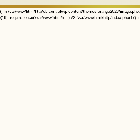
t() in /var/www/html/http/ob-control/wp-content/themes/orange2023/image.php:
(19): require_once('/var/www/html/h...') #2 /var/www/html/http/index.php(17): r