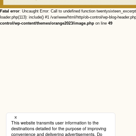
Fatal error
: Uncaught Error: Call to undefined function twentysixteen_excerp
loader.php(113): include() #1 /var/www/html/http/ob-control/wp-blog-header.php
control/wp-content/themes/orange2023/image.php
on line
49