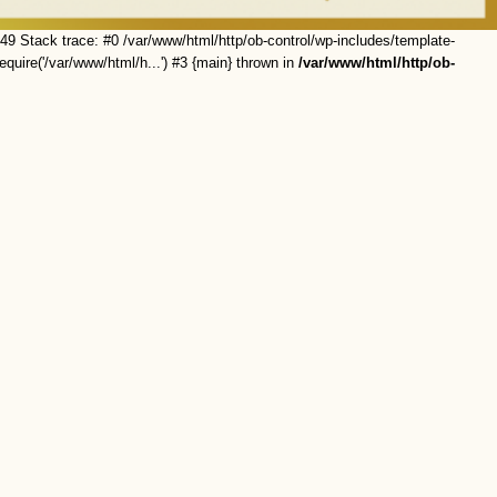
49 Stack trace: #0 /var/www/html/http/ob-control/wp-includes/template-
equire('/var/www/html/h...') #3 {main} thrown in
/var/www/html/http/ob-