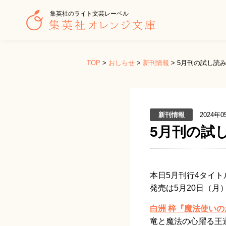
集英社のライト文芸レーベル
TOP
>
おしらせ
>
新刊情報
>
5月刊の試し読
新刊情報
2024年0
5月刊の試
本日5月刊行4タイ
発売は5月20日（
白洲 梓『魔法使い
竜と魔法の心躍る王