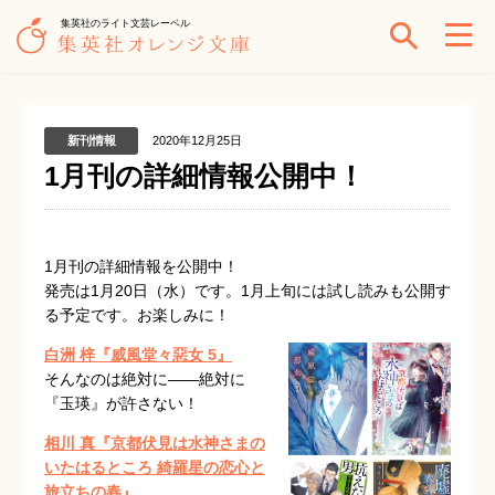
集英社のライト文芸レーベル
新刊情報
2020年12月25日
1月刊の詳細情報公開中！
1月刊の詳細情報を公開中！
発売は1月20日（水）です。1月上旬には試し読みも公開す
る予定です。お楽しみに！
白洲 梓『威風堂々惡女 5』
そんなのは絶対に――絶対に
『玉瑛』が許さない！
相川 真『京都伏見は水神さまの
いたはるところ 綺羅星の恋心と
旅立ちの春』