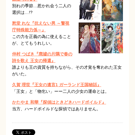
別れの季節…惹かれ会う二人の
選択は…!?
愁堂 れな『抗えない男 ～警視
庁特殊能力係～』
この力を正義の為に使えること
が、とてもうれしい。
仲村 つばき『廃墟の片隅で春の
詩を歌え 王女の帰還』
誰よりも王の資質を持ちながら、その才覚を奪われた王女
がいた。
久賀 理世『王女の遺言1 ガーランド王国秘話』
「王女」と「物乞い」ーー二人の少女の運命とは。
かたやま 和華『探偵はときどきハードボイルド』
当方、ハードボイルドな探偵ではありません。