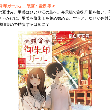
御朱印ガール』
装画：雪森 寧々
の夏休み。羽美はひとり江の島へ。弁天橋で御朱印帳を拾い、
きっかけに、羽美も御朱印を集め始める。すると、なぜか弁財
朱印集めで勝負するはめに!?