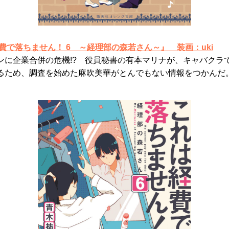
費で落ちません！ 6 ～経理部の森若さん～』
装画：uki
ンに企業合併の危機!? 役員秘書の有本マリナが、キャバクラ
るため、調査を始めた麻吹美華がとんでもない情報をつかんだ