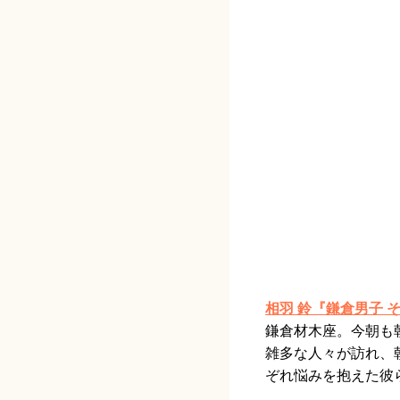
相羽 鈴『鎌倉男子
鎌倉材木座。今朝も
雑多な人々が訪れ、
ぞれ悩みを抱えた彼