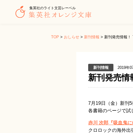
集英社のライト文芸レーベル
TOP
>
おしらせ
>
新刊情報
>
新刊発売情報！ 
新刊情報
2019年0
新刊発売情
7月19日（金）
新刊5
各書籍のページで試
赤川 次郎『吸血鬼
クロロックの海外出