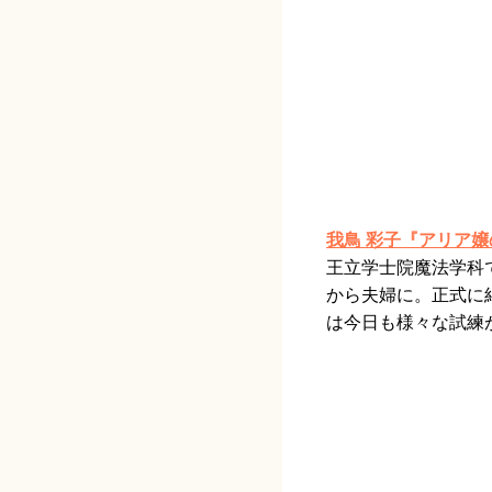
我鳥 彩子『アリア
王立学士院魔法学科
から夫婦に。正式に
は今日も様々な試練