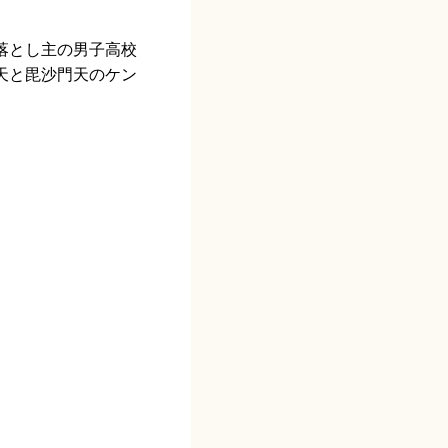
落とし主の男子高校
天と毘沙門天のケン