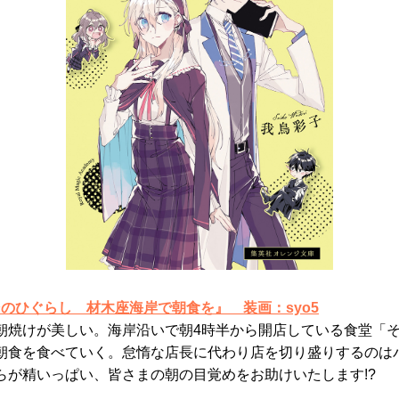
 そのひぐらし 材木座海岸で朝食を』
装画：syo5
朝焼けが美しい。海岸沿いで朝4時半から開店している食堂「
朝食を食べていく。怠惰な店長に代わり店を切り盛りするのは
らが精いっぱい、皆さまの朝の目覚めをお助けいたします!?