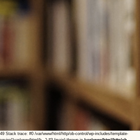
49 Stack trace: #0 /var/www/html/http/ob-control/wp-includes/template-
equire('/var/www/html/h...') #3 {main} thrown in
/var/www/html/http/ob-