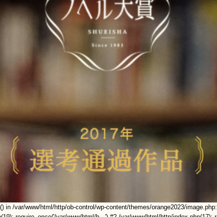
t() in /var/www/html/http/ob-control/wp-content/themes/orange2023/image.php:
(19): require_once('/var/www/html/h...') #2 /var/www/html/http/index.php(17): r