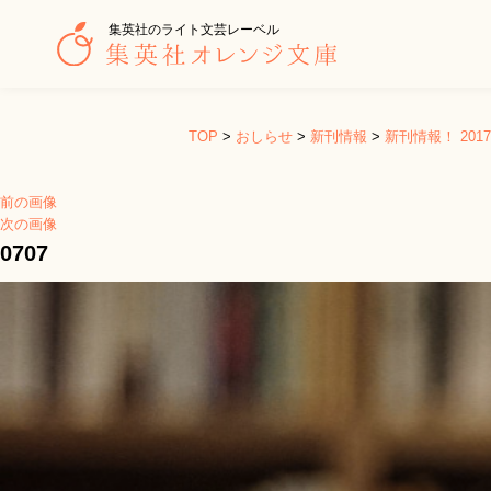
集英社のライト文芸レーベル
TOP
>
おしらせ
>
新刊情報
>
新刊情報！ 20
前の画像
次の画像
0707