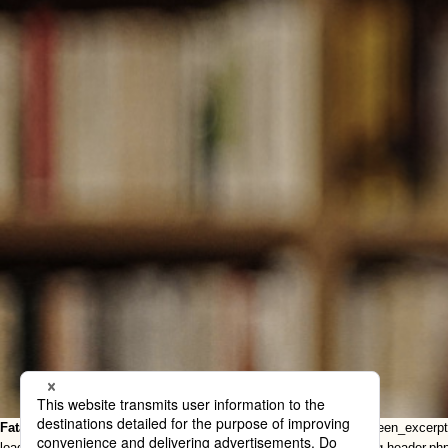
Fatal error
: Uncaught Error: Call to undefined function twentysixteen_excerp
loader.php(113): include() #1 /var/www/html/http/ob-control/wp-blog-header.php