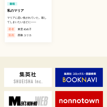
書籍
私のマリア
マリアに恋い焦がれていた。殺し
てしまいたいほどに――
著者
東雲 めめ子
装画
西條 ユリカ