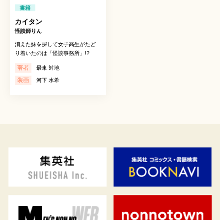
書籍
カイタン
怪談師りん
消えた妹を探して女子高生がたど
り着いたのは「怪談事務所」!?
著者
最東 対地
装画
河下 水希