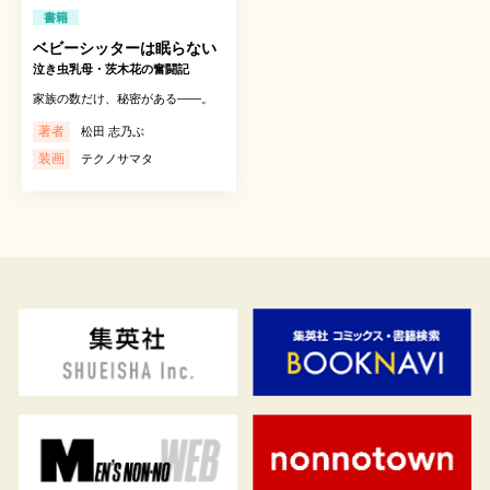
書籍
ベビーシッターは眠らない
泣き虫乳母・茨木花の奮闘記
家族の数だけ、秘密がある――。
著者
松田 志乃ぶ
装画
テクノサマタ