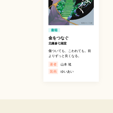
書籍
金をつなぐ
北鎌倉七福堂
傷ついても、こわれても。前
よりずっと良くなる。
著者
山本 瑤
装画
ゆいあい