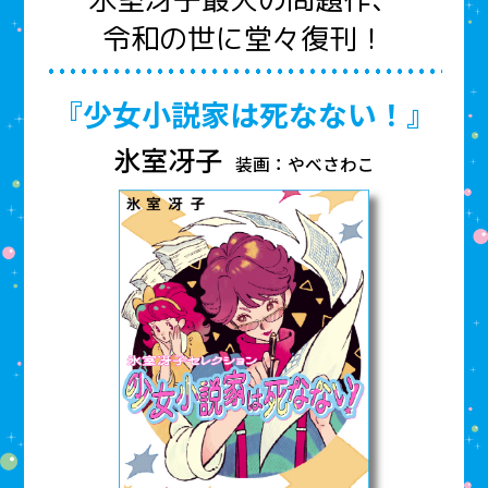
令和の世に堂々復刊！
『少女小説家は死なない！』
氷室冴子
装画：やべさわこ