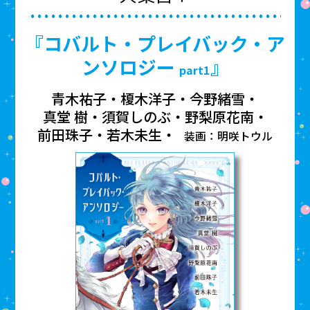
『コバルト・プレイバック・ア
ンソロジー
』
part1
青木祐子
榎木洋子
今野緒雪
真堂 樹
須賀しのぶ
野梨原花南
前田珠子
若木未生
装画：明咲トウル