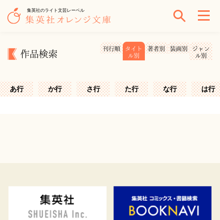
集英社のライト文芸レーベル
刊行順
タイト
著者別
装画別
ジャン
作品検索
ル別
ル別
あ行
か行
さ行
た行
な行
は行