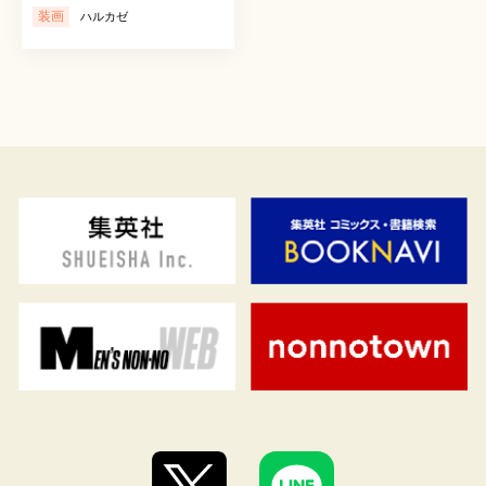
装画
ハルカゼ