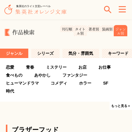
集英社のライト文芸レーベル
刊行順
タイト
著者別
装画別
ジャン
作品検索
ル別
ル別
ジャンル
シリーズ
気分・雰囲気
キーワード
恋愛
青春
ミステリー
お店
お仕事
食べもの
あやかし
ファンタジー
ヒューマンドラマ
コメディ
ホラー
SF
時代
もっと見る＋
ブラザーフッド