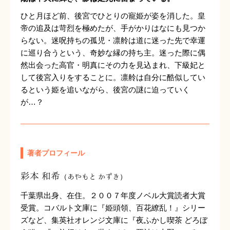
ひと月ほど前、後宮でひとりの寵姫が姿を消した。皇
帝の追及は苛烈を極めたが、手がかりはなにも見つか
らない。迷呪持ちの孤児・凛舲は道に迷った先で幸運
に巡り合うという、奇妙な縁の持ち主。迷った際に偶
然出会った高官・明真にその力を見込まれ、下級妃と
して後宮入りをすることに。凛舲は自分に酷似してい
るという姫を追いながら、後宮の謎に迫っていく
が…？
著者プロフィール
彩本 和希
（あやもと かずき）
千葉県出身、在住。２００７年度ノベル大賞読者大賞
受賞。コバルト文庫に『姫頭領、百花繚乱！』シリー
ズなど、集英社オレンジ文庫に『夜ふかし喫茶 どろぼ