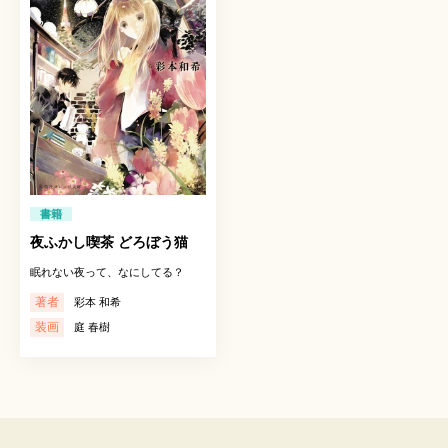
書籍
夜ふかし喫茶 どろぼう猫
眠れない夜って、なにしてる？
著者
彩本 和希
装画
庭 春樹