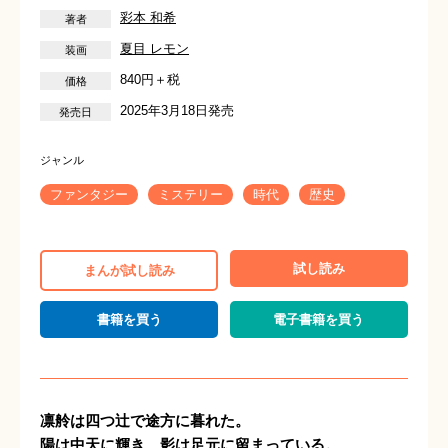
彩本 和希
夏目 レモン
840円＋税
2025年3月18日発売
ファンタジー
ミステリー
時代
歴史
試し読み
まんが試し読み
書籍を買う
電子書籍を買う
凛舲は四つ辻で途方に暮れた。
陽は中天に輝き、影は足元に留まっている。