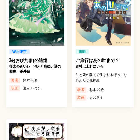
Web限定
書籍
玦(おびだま)の追憶
ご旅行はあの世まで？
後宮の迷い姫 消えた寵姫と謎の
死神は上野にいる
幽鬼 番外編
生と死の狭間で生まれるほっこり
著者
彩本 和希
じわりな死神譚
装画
夏目 レモン
著者
彩本 和希
装画
カズアキ